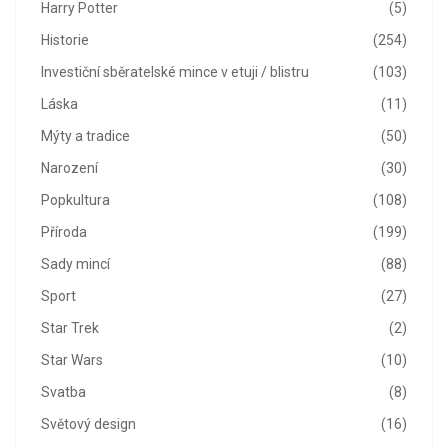
Harry Potter
(5)
Historie
(254)
Investiční sběratelské mince v etuji / blistru
(103)
Láska
(11)
Mýty a tradice
(50)
Narození
(30)
Popkultura
(108)
Příroda
(199)
Sady mincí
(88)
Sport
(27)
Star Trek
(2)
Star Wars
(10)
Svatba
(8)
Světový design
(16)