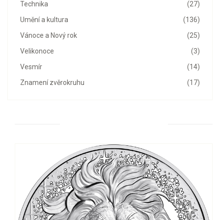
Technika
(27)
Umění a kultura
(136)
Vánoce a Nový rok
(25)
Velikonoce
(3)
Vesmír
(14)
Znamení zvěrokruhu
(17)