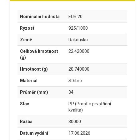
Nominální hodnota
EUR 20
Ryzost
925/1000
Země
Rakousko
Celková hmotnost
22.420000
(g)
Hmotnost (g)
20.740000
Materiál
Stříbro
Průměr (mm)
34
Stav
PP (Proof = prvotřídní
kvalita)
Ražba
30000
Datum vydání
17.06.2026