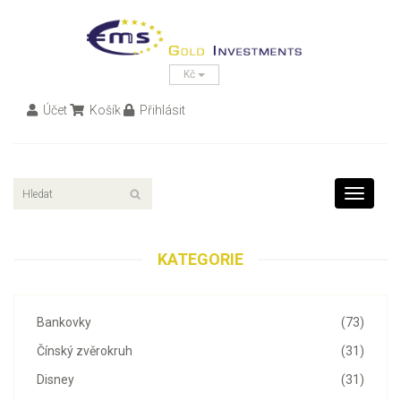
Kč
Účet
Košík
Přihlásit
Toggle
navigati
KATEGORIE
Bankovky
(73)
Čínský zvěrokruh
(31)
Disney
(31)