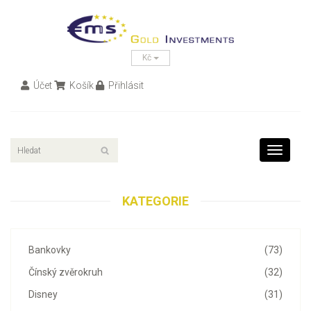
Kč
Účet
Košík
Přihlásit
Toggle
navigati
KATEGORIE
Bankovky
(73)
Čínský zvěrokruh
(32)
Disney
(31)