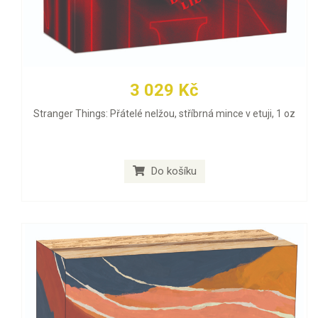
3 029 Kč
Stranger Things: Přátelé nelžou, stříbrná mince v etuji, 1 oz
Do košíku