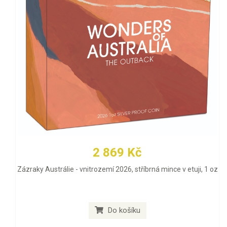
2 869 Kč
Zázraky Austrálie - vnitrozemí 2026, stříbrná mince v etuji, 1 oz
Do košíku