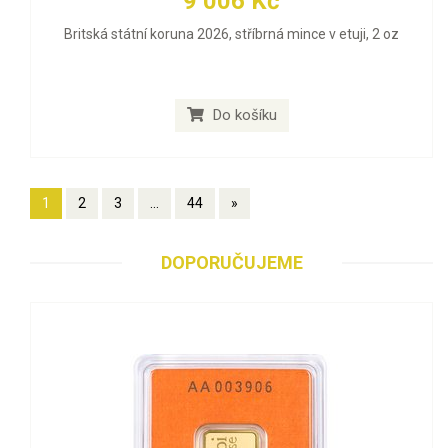
9 006 Kč
Britská státní koruna 2026, stříbrná mince v etuji, 2 oz
Do košíku
1
2
3
...
44
»
DOPORUČUJEME