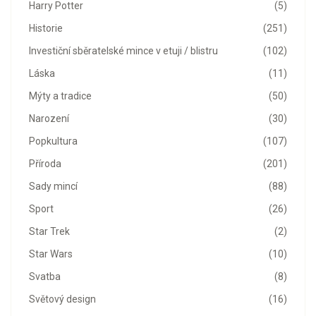
Harry Potter
(5)
Historie
(251)
Investiční sběratelské mince v etuji / blistru
(102)
Láska
(11)
Mýty a tradice
(50)
Narození
(30)
Popkultura
(107)
Příroda
(201)
Sady mincí
(88)
Sport
(26)
Star Trek
(2)
Star Wars
(10)
Svatba
(8)
Světový design
(16)