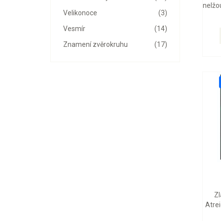
nelžou
Velikonoce
(3)
Vesmír
(14)
Znamení zvěrokruhu
(17)
Zl
Atrei