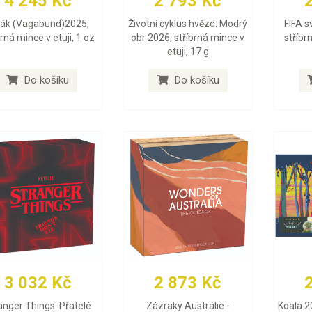
4 245 Kč
2 793 Kč
lák (Vagabund)2025,
Životní cyklus hvězd: Modrý
FIFA s
brná mince v etuji, 1 oz
obr 2026, stříbrná mince v
stříbr
etuji, 17 g
Do košíku
Do košíku
3 032 Kč
2 873 Kč
anger Things: Přátelé
Zázraky Austrálie -
Koala 2