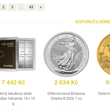
2
3
...
43
»
DOPORUČUJEM
2 034 Kč
92 425 Kč
Stříbrná mince Britannia
Zlatá mince Emu 2026, 1 oz
Charles III 2026, 1 oz