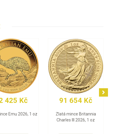
E
91 654 Kč
29 906 Kč
Zlatá mince Britannia
Zlatý slitek Valcambi 10 g
Charles III 2026, 1 oz