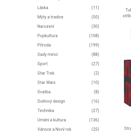
Láska
(11)
Tu
stří
Mýty a tradice
(50)
Narození
(30)
Popkultura
(108)
Příroda
(199)
Sady mincí
(88)
Sport
(27)
Star Trek
(2)
Star Wars
(10)
Svatba
(8)
Světový design
(16)
Technika
(27)
Umění a kultura
(136)
Str
Vánoce a Nový rok
(25)