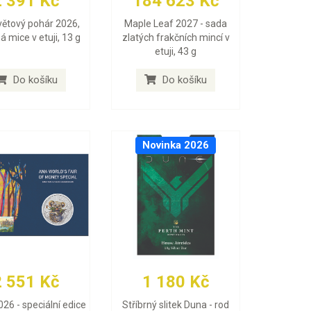
2 391 Kč
184 623 Kč
větový pohár 2026,
Maple Leaf 2027 - sada
ná mice v etuji, 13 g
zlatých frakčních mincí v
etuji, 43 g
Do košíku
Do košíku
Novinka 2026
2 551 Kč
1 180 Kč
026 - speciální edice
Stříbrný slitek Duna - rod