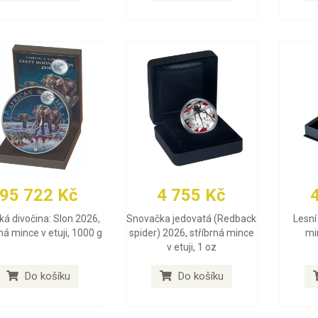
95 722 Kč
4 755 Kč
ká divočina: Slon 2026,
Snovačka jedovatá (Redback
Lesní 
rná mince v etuji, 1000 g
spider) 2026, stříbrná mince
min
v etuji, 1 oz
Do košíku
Do košíku