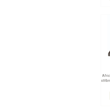
Afric
stříb