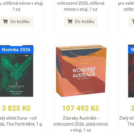
, stříbrná mince v etuji,
vnitrozemí 2026, stříbrná
pro vele
1 oz
mince v etuji, 1 oz
stříb
Do košíku
Do košíku
Novinka 2026
N
3 825 Kč
107 492 Kč
atý slitek Duna - rod
Zázraky Austrálie -
Zlatý sl
dů, The Perth Mint, 1 g
vnitrozemí 2026, zlatá mince
The
v etuji, 1 oz