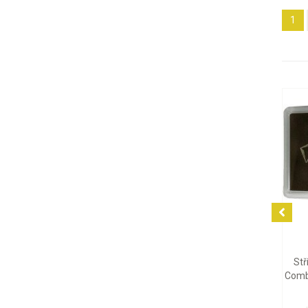
1
7 442 Kč
Stříbrný tabulkový slitek
CombiBar Valcambi, 10 x 10
g