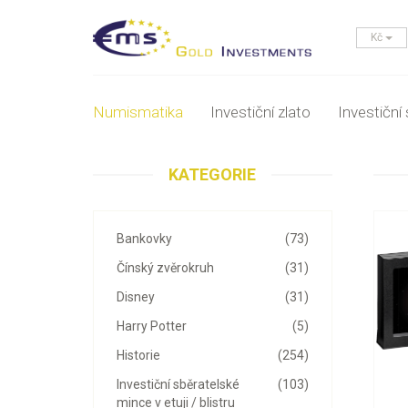
Kč
Numismatika
Investiční zlato
Investiční 
KATEGORIE
Bankovky
(73)
Čínský zvěrokruh
(31)
Disney
(31)
Harry Potter
(5)
Historie
(254)
Investiční sběratelské
(103)
mince v etuji / blistru