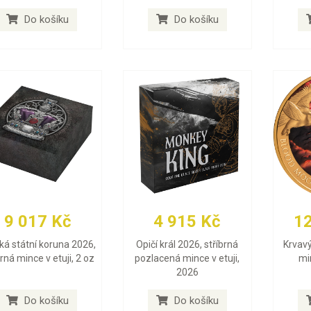
Do košíku
Do košíku
9 017 Kč
4 915 Kč
1
ská státní koruna 2026,
Opičí král 2026, stříbrná
Krvavý
brná mince v etuji, 2 oz
pozlacená mince v etuji,
min
2026
Do košíku
Do košíku