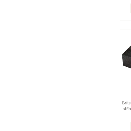
Brit
stří