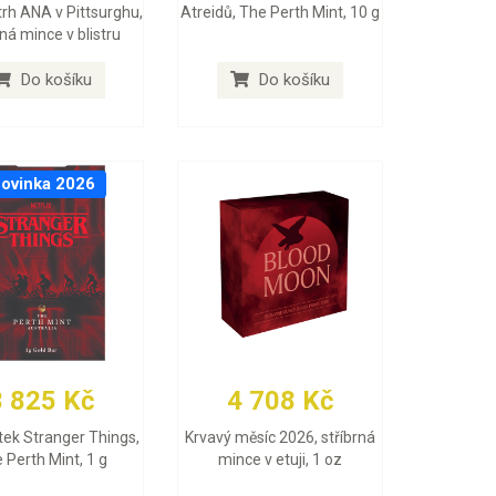
trh ANA v Pittsurghu,
Atreidů, The Perth Mint, 10 g
rná mince v blistru
Do košíku
Do košíku
ovinka 2026
3 825 Kč
4 708 Kč
itek Stranger Things,
Krvavý měsíc 2026, stříbrná
 Perth Mint, 1 g
mince v etuji, 1 oz