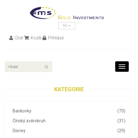
Kč
Účet
Košík
Přihlásit
Toggle
navigati
KATEGORIE
Bankovky
(73)
Čínský zvěrokruh
(31)
Disney
(29)