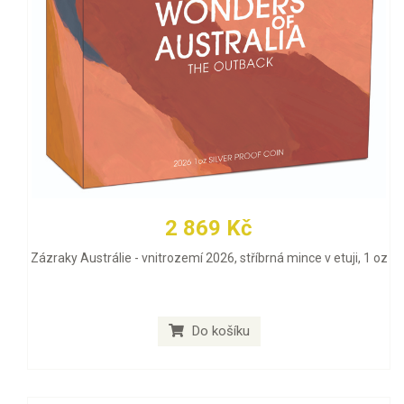
2 869 Kč
Zázraky Austrálie - vnitrozemí 2026, stříbrná mince v etuji, 1 oz
Do košíku