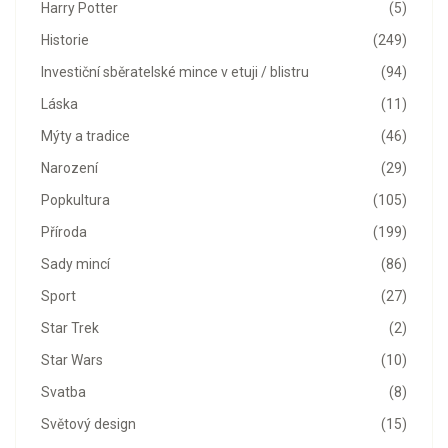
Harry Potter
(5)
Historie
(249)
Investiční sběratelské mince v etuji / blistru
(94)
Láska
(11)
Mýty a tradice
(46)
Narození
(29)
Popkultura
(105)
Příroda
(199)
Sady mincí
(86)
Sport
(27)
Star Trek
(2)
Star Wars
(10)
Svatba
(8)
Světový design
(15)