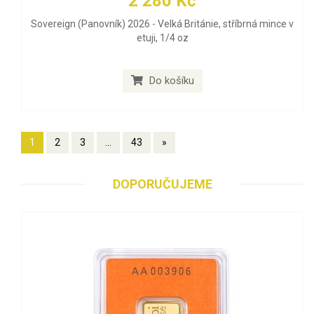
2 280 Kč
Sovereign (Panovník) 2026 - Velká Británie, stříbrná mince v
etuji, 1/4 oz
Do košíku
1
2
3
...
43
»
DOPORUČUJEME