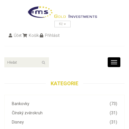
Kč
Účet
Košík
Přihlásit
Toggle
navigati
KATEGORIE
Bankovky
(73)
Čínský zvěrokruh
(31)
Disney
(31)