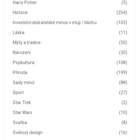
Harry Potter
(5)
Historie
(254)
Investiční sběratelské mince v etuji / blistru
(103)
Láska
(11)
Mýty a tradice
(50)
Narození
(30)
Popkultura
(108)
Příroda
(199)
Sady mincí
(88)
Sport
(27)
Star Trek
(2)
Star Wars
(10)
Svatba
(8)
Světový design
(16)