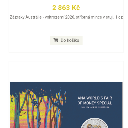
2 863 Kč
Zázraky Austrálie - vnitrozemí 2026, stříbrná mince v etuji, 1 oz
Do košíku