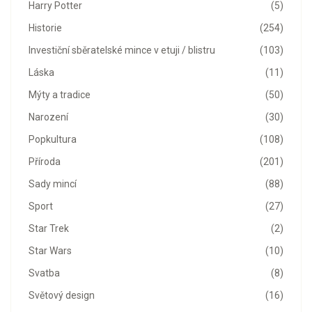
Harry Potter
(5)
Historie
(254)
Investiční sběratelské mince v etuji / blistru
(103)
Láska
(11)
Mýty a tradice
(50)
Narození
(30)
Popkultura
(108)
Příroda
(201)
Sady mincí
(88)
Sport
(27)
Star Trek
(2)
Star Wars
(10)
Svatba
(8)
Světový design
(16)