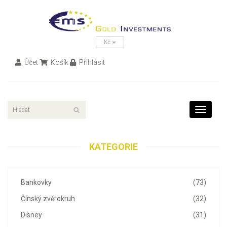
Kč
Účet
Košík
Přihlásit
Toggle
navigati
KATEGORIE
Bankovky
(73)
Čínský zvěrokruh
(32)
Disney
(31)