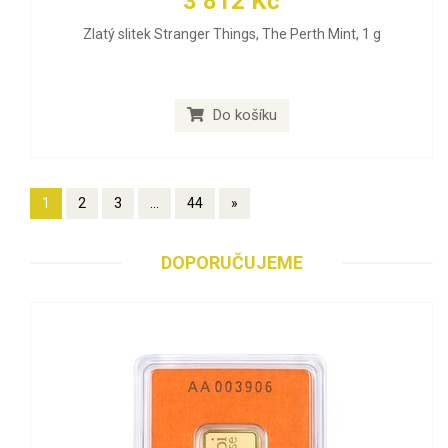
3 812 Kč
Zlatý slitek Stranger Things, The Perth Mint, 1 g
Do košíku
1
2
3
...
44
»
DOPORUČUJEME