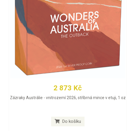
2 873 Kč
Zázraky Austrálie - vnitrozemí 2026, stříbrná mince v etuji, 1 oz
Do košíku