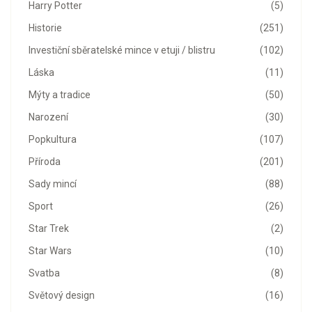
Harry Potter
(5)
Historie
(251)
Investiční sběratelské mince v etuji / blistru
(102)
Láska
(11)
Mýty a tradice
(50)
Narození
(30)
Popkultura
(107)
Příroda
(201)
Sady mincí
(88)
Sport
(26)
Star Trek
(2)
Star Wars
(10)
Svatba
(8)
Světový design
(16)