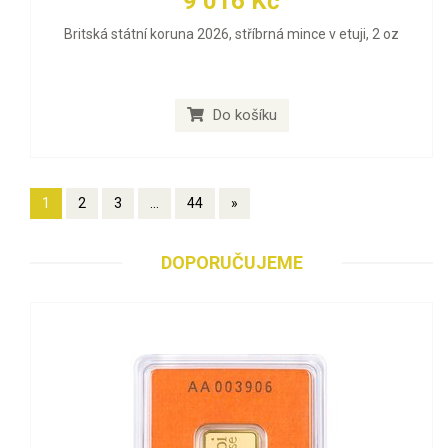
9 016 Kč
Britská státní koruna 2026, stříbrná mince v etuji, 2 oz
Do košíku
1
2
3
...
44
»
DOPORUČUJEME