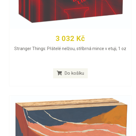
3 032 Kč
Stranger Things: Přátelé nelžou, stříbrná mince v etuji, 1 oz
Do košíku