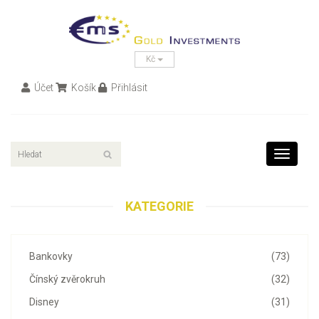
Kč
Účet
Košík
Přihlásit
Toggle
navigati
KATEGORIE
Bankovky
(73)
Čínský zvěrokruh
(32)
Disney
(31)