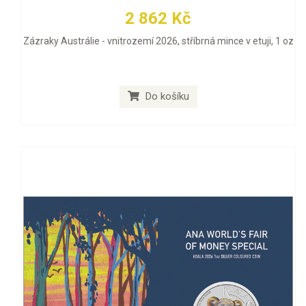
2 862 Kč
Zázraky Austrálie - vnitrozemí 2026, stříbrná mince v etuji, 1 oz
Do košíku