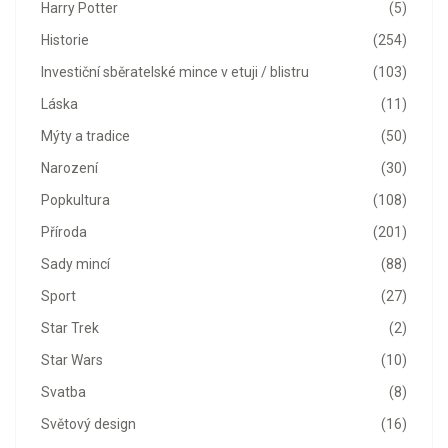
Harry Potter
(5)
Historie
(254)
Investiční sběratelské mince v etuji / blistru
(103)
Láska
(11)
Mýty a tradice
(50)
Narození
(30)
Popkultura
(108)
Příroda
(201)
Sady mincí
(88)
Sport
(27)
Star Trek
(2)
Star Wars
(10)
Svatba
(8)
Světový design
(16)