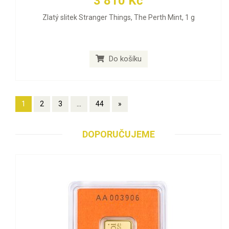
3 810 Kč
Zlatý slitek Stranger Things, The Perth Mint, 1 g
Do košíku
1
2
3
...
44
»
DOPORUČUJEME