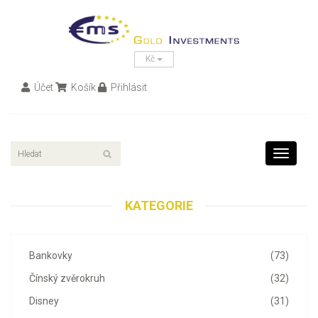
Kč
Účet
Košík
Přihlásit
Toggle
navigati
KATEGORIE
Bankovky
(73)
Čínský zvěrokruh
(32)
Disney
(31)