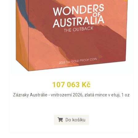
107 063 Kč
Zázraky Austrálie - vnitrozemí 2026, zlatá mince v etuji, 1 oz
Do košíku