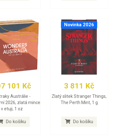
Novinka 2026
07 101 Kč
3 811 Kč
raky Austrálie -
Zlatý slitek Stranger Things,
mí 2026, zlatá mince
The Perth Mint, 1 g
v etuji, 1 oz
Do košíku
Do košíku