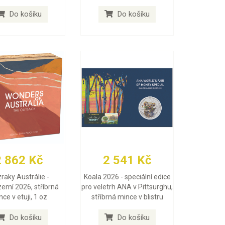
Do košíku
Do košíku
2 862 Kč
2 541 Kč
raky Austrálie -
Koala 2026 - speciální edice
zemí 2026, stříbrná
pro veletrh ANA v Pittsurghu,
ce v etuji, 1 oz
stříbrná mince v blistru
Do košíku
Do košíku