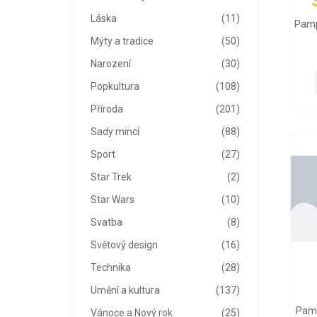
Láska
(11)
Pamp
Mýty a tradice
(50)
Narození
(30)
Popkultura
(108)
Příroda
(201)
Sady mincí
(88)
Sport
(27)
Star Trek
(2)
Star Wars
(10)
Svatba
(8)
Světový design
(16)
Technika
(28)
Umění a kultura
(137)
Pamp
Vánoce a Nový rok
(25)