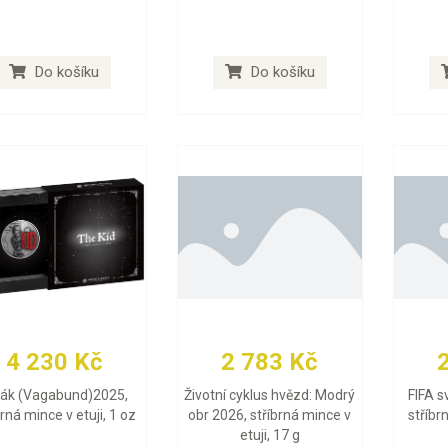
Do košíku
Do košíku
4 230 Kč
2 783 Kč
lák (Vagabund)2025,
Životní cyklus hvězd: Modrý
FIFA s
brná mince v etuji, 1 oz
obr 2026, stříbrná mince v
stříbr
etuji, 17 g