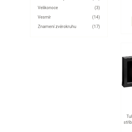
Velikonoce
(3)
Vesmír
(14)
Znamení zvěrokruhu
(17)
Tu
stří