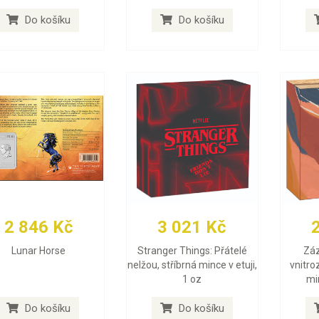
Do košíku
Do košíku
2 846 Kč
3 021 Kč
Lunar Horse
Stranger Things: Přátelé
Záz
nelžou, stříbrná mince v etuji,
vnitro
1 oz
min
Do košíku
Do košíku