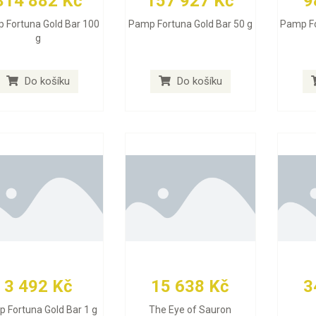
314 882 Kč
157 927 Kč
9
 Fortuna Gold Bar 100
Pamp Fortuna Gold Bar 50 g
Pamp Fo
g
Do košíku
Do košíku
3 492 Kč
15 638 Kč
3
 Fortuna Gold Bar 1 g
The Eye of Sauron