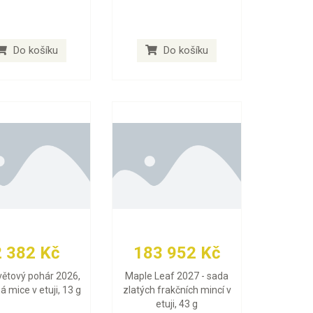
Do košíku
Do košíku
2 382 Kč
183 952 Kč
větový pohár 2026,
Maple Leaf 2027 - sada
ná mice v etuji, 13 g
zlatých frakčních mincí v
etuji, 43 g