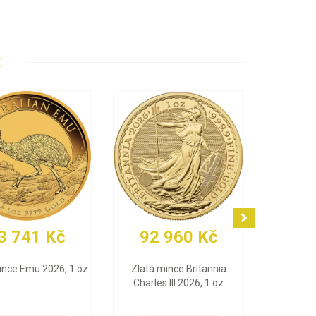
E
0 332 Kč
92 551 Kč
78
slitek Valcambi 10 g
Zlatá mince Maple Leaf
Zlatý sli
2026, 1 oz
(Multig