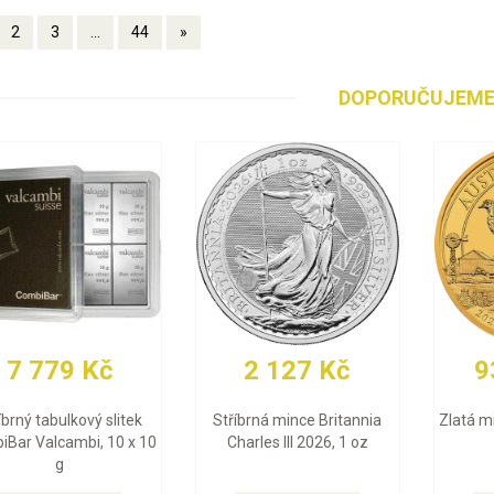
2
3
...
44
»
DOPORUČUJEM
93 741 Kč
92 960 Kč
3
á mince Emu 2026, 1 oz
Zlatá mince Britannia
Zlatý 
Charles III 2026, 1 oz