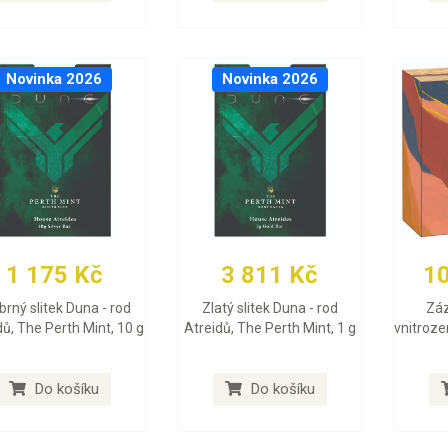
Novinka 2026
Novinka 2026
1 175 Kč
3 811 Kč
1
íbrný slitek Duna - rod
Zlatý slitek Duna - rod
Záz
dů, The Perth Mint, 10 g
Atreidů, The Perth Mint, 1 g
vnitroze
Do košíku
Do košíku