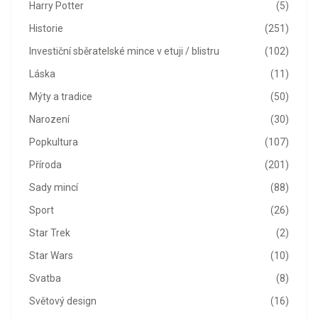
Harry Potter
(5)
Historie
(251)
Investiční sběratelské mince v etuji / blistru
(102)
Láska
(11)
Mýty a tradice
(50)
Narození
(30)
Popkultura
(107)
Příroda
(201)
Sady mincí
(88)
Sport
(26)
Star Trek
(2)
Star Wars
(10)
Svatba
(8)
Světový design
(16)