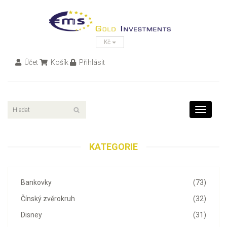
Kč
Účet
Košík
Přihlásit
Toggle
navigati
KATEGORIE
Bankovky
(73)
Čínský zvěrokruh
(32)
Disney
(31)