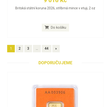
9 016 Kč
Britská státní koruna 2026, stříbrná mince v etuji, 2 oz
Do košíku
1
2
3
...
44
»
DOPORUČUJEME