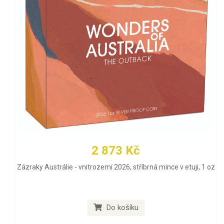
2 873 Kč
Zázraky Austrálie - vnitrozemí 2026, stříbrná mince v etuji, 1 oz
Do košíku