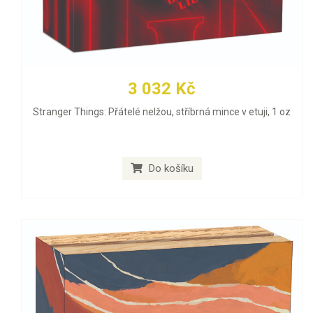
3 032 Kč
Stranger Things: Přátelé nelžou, stříbrná mince v etuji, 1 oz
Do košíku