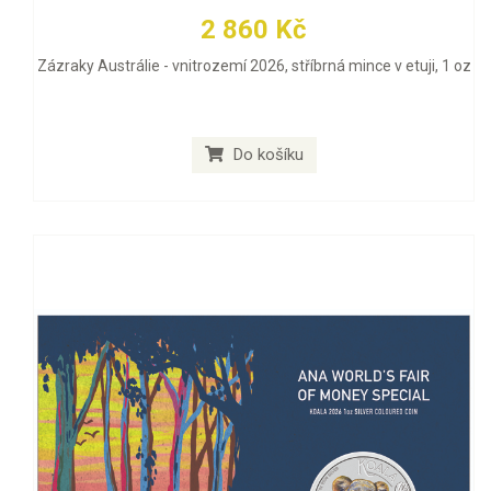
2 860 Kč
Zázraky Austrálie - vnitrozemí 2026, stříbrná mince v etuji, 1 oz
Do košíku