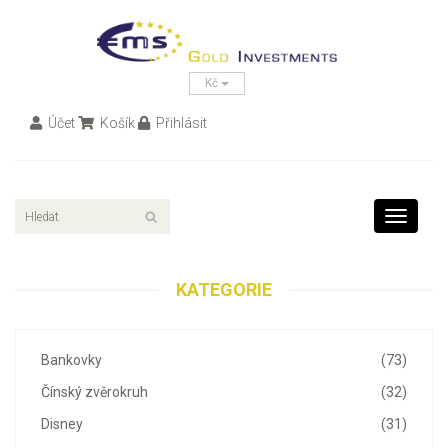
Kč
Účet
Košík
Přihlásit
Toggle
navigati
KATEGORIE
Bankovky
(73)
Čínský zvěrokruh
(32)
Disney
(31)