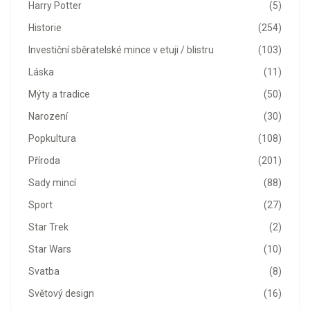
Harry Potter
(5)
Historie
(254)
Investiční sběratelské mince v etuji / blistru
(103)
Láska
(11)
Mýty a tradice
(50)
Narození
(30)
Popkultura
(108)
Příroda
(201)
Sady mincí
(88)
Sport
(27)
Star Trek
(2)
Star Wars
(10)
Svatba
(8)
Světový design
(16)