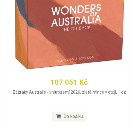
107 051 Kč
Zázraky Austrálie - vnitrozemí 2026, zlatá mince v etuji, 1 oz
Do košíku