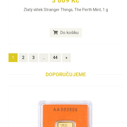
3 809 Kč
Zlatý slitek Stranger Things, The Perth Mint, 1 g
Do košíku
1
2
3
...
44
»
DOPORUČUJEME