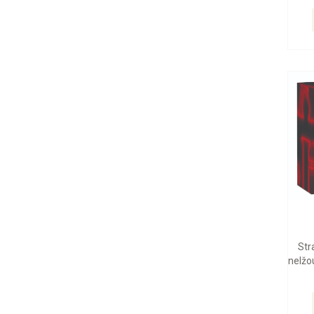
Str
nelžou