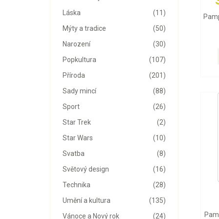
Láska
(11)
Pamp
Mýty a tradice
(50)
Narození
(30)
Popkultura
(107)
Příroda
(201)
Sady mincí
(88)
Sport
(26)
Star Trek
(2)
Star Wars
(10)
Svatba
(8)
Světový design
(16)
Technika
(28)
Umění a kultura
(135)
Pamp
Vánoce a Nový rok
(24)