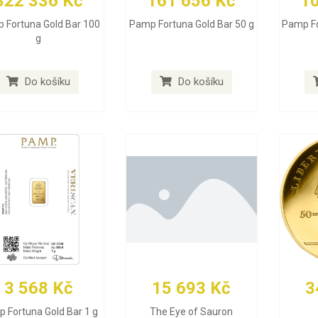
322 336 Kč
161 656 Kč
1
 Fortuna Gold Bar 100
Pamp Fortuna Gold Bar 50 g
Pamp Fo
g
Do košíku
Do košíku
3 568 Kč
15 693 Kč
3
 Fortuna Gold Bar 1 g
The Eye of Sauron