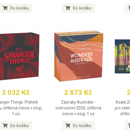
Do košíku
Do košíku
3 032 Kč
2 873 Kč
anger Things: Přátelé
Zázraky Austrálie -
Koala 2
, stříbrná mince v etuji,
vnitrozemí 2026, stříbrná
pro vele
1 oz
mince v etuji, 1 oz
stříb
Do košíku
Do košíku