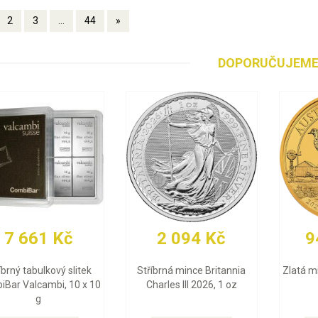
2
3
...
44
»
DOPORUČUJEM
208 Kč
93 423 Kč
30 4
 Emu 2026, 1 oz
Zlatá mince Britannia
Zlatý slitek 
Charles III 2026, 1 oz