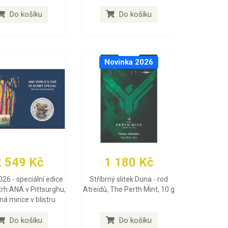
Do košíku
Do košíku
Novinka 2026
2 549 Kč
1 180 Kč
026 - speciální edice
Stříbrný slitek Duna - rod
trh ANA v Pittsurghu,
Atreidů, The Perth Mint, 10 g
rná mince v blistru
Do košíku
Do košíku