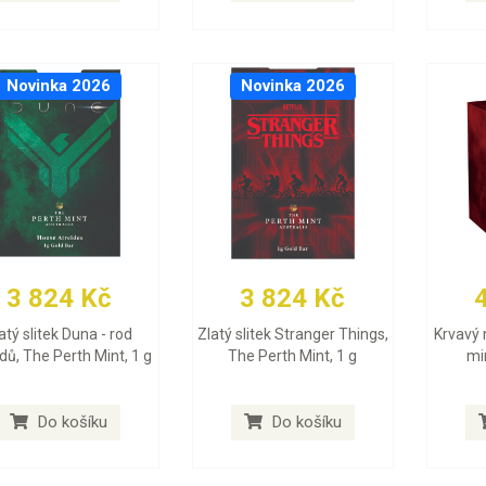
Novinka 2026
Novinka 2026
3 824 Kč
3 824 Kč
atý slitek Duna - rod
Zlatý slitek Stranger Things,
Krvavý 
dů, The Perth Mint, 1 g
The Perth Mint, 1 g
min
Do košíku
Do košíku