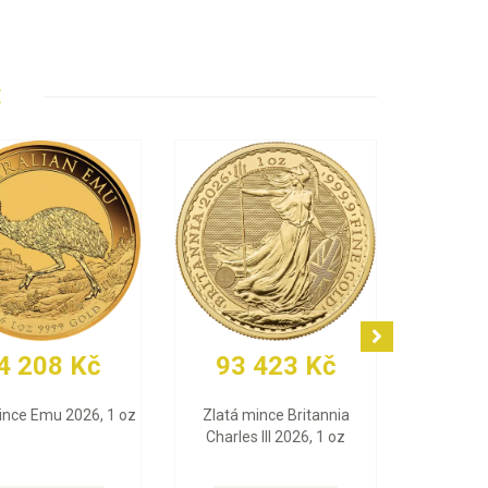
E
83 Kč
93 012 Kč
79 004
Valcambi 10 g
Zlatá mince Maple Leaf
Zlatý slitek PA
2026, 1 oz
(Multigram), 