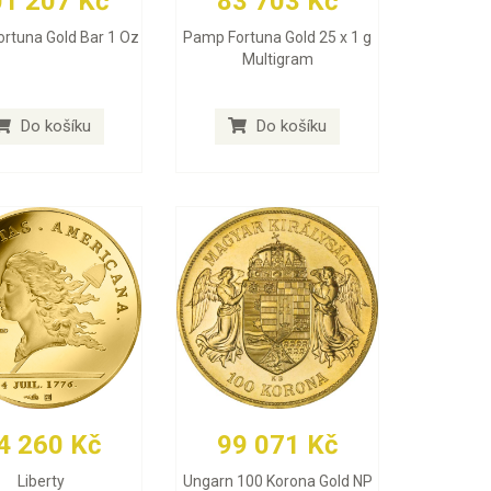
01 207 Kč
83 703 Kč
rtuna Gold Bar 1 Oz
Pamp Fortuna Gold 25 x 1 g
Multigram
Do košíku
Do košíku
4 260 Kč
99 071 Kč
Liberty
Ungarn 100 Korona Gold NP