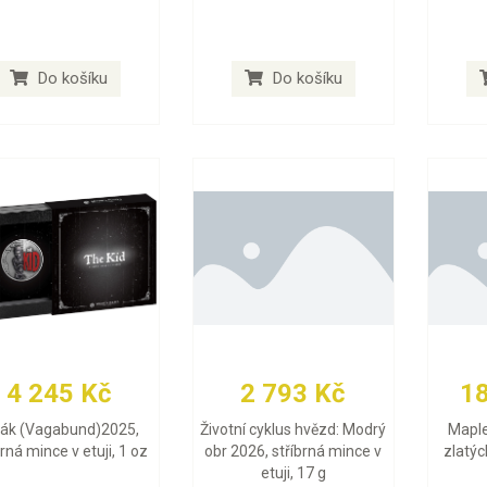
Do košíku
Do košíku
4 245 Kč
2 793 Kč
1
lák (Vagabund)2025,
Životní cyklus hvězd: Modrý
Maple
brná mince v etuji, 1 oz
obr 2026, stříbrná mince v
zlatýc
etuji, 17 g