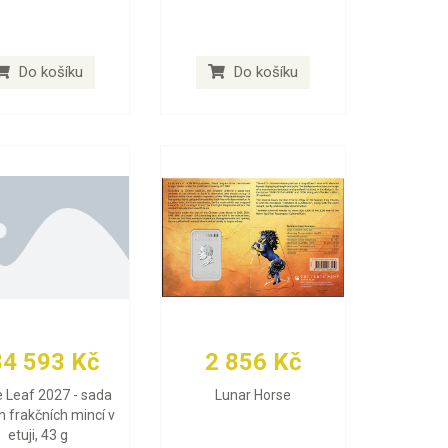
Do košíku
Do košíku
84 593 Kč
2 856 Kč
 Leaf 2027 - sada
Lunar Horse
h frakčních mincí v
etuji, 43 g