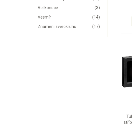
Velikonoce
(3)
Vesmír
(14)
Znamení zvěrokruhu
(17)
Tu
stří