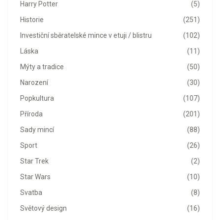
Harry Potter
(5)
Historie
(251)
Investiční sběratelské mince v etuji / blistru
(102)
Láska
(11)
Mýty a tradice
(50)
Narození
(30)
Popkultura
(107)
Příroda
(201)
Sady mincí
(88)
Sport
(26)
Star Trek
(2)
Star Wars
(10)
Svatba
(8)
Světový design
(16)