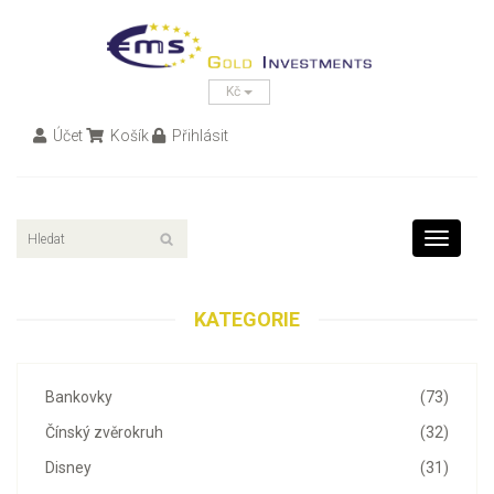
Kč
Účet
Košík
Přihlásit
Toggle
navigati
KATEGORIE
Bankovky
(73)
Čínský zvěrokruh
(32)
Disney
(31)