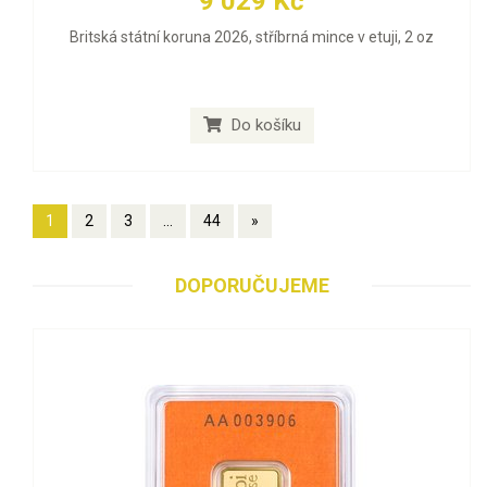
9 029 Kč
Britská státní koruna 2026, stříbrná mince v etuji, 2 oz
Do košíku
1
2
3
...
44
»
DOPORUČUJEME