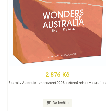
2 876 Kč
Zázraky Austrálie - vnitrozemí 2026, stříbrná mince v etuji, 1 oz
Do košíku