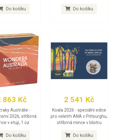
Do košíku
Do košíku
2 863 Kč
2 541 Kč
raky Austrálie -
Koala 2026 - speciální edice
zemí 2026, stříbrná
pro veletrh ANA v Pittsurghu,
ce v etuji, 1 oz
stříbrná mince v blistru
Do košíku
Do košíku