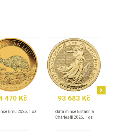
E
č
93 271 Kč
79 224 Kč
i 10 g
Zlatá mince Maple Leaf
Zlatý slitek PAMP For
2026, 1 oz
(Multigram), 25 x 1 