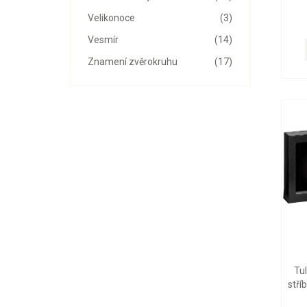
Velikonoce
(3)
Vesmír
(14)
Znamení zvěrokruhu
(17)
Tu
stří