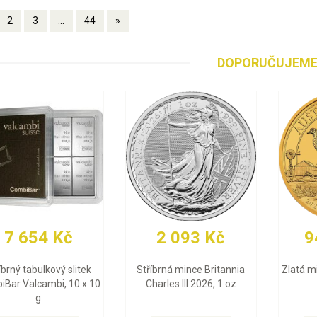
2
3
...
44
»
DOPORUČUJEM
 Kč
93 683 Kč
30 568 K
026, 1 oz
Zlatá mince Britannia
Zlatý slitek Valcamb
Charles III 2026, 1 oz