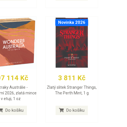
Novinka 2026
07 114 Kč
3 811 Kč
raky Austrálie -
Zlatý slitek Stranger Things,
mí 2026, zlatá mince
The Perth Mint, 1 g
v etuji, 1 oz
Do košíku
Do košíku