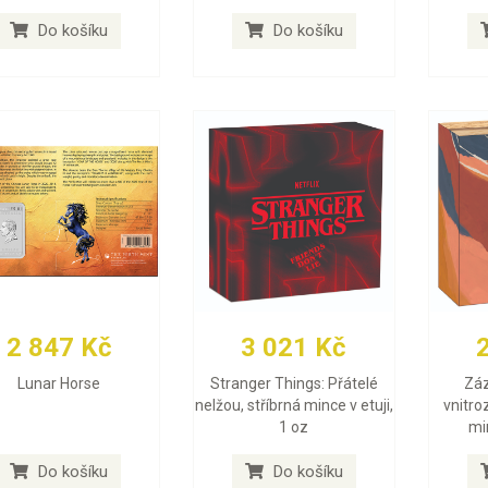
Do košíku
Do košíku
2 847 Kč
3 021 Kč
Lunar Horse
Stranger Things: Přátelé
Záz
nelžou, stříbrná mince v etuji,
vnitro
1 oz
min
Do košíku
Do košíku