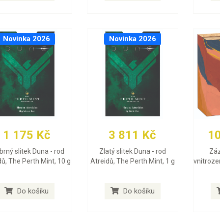
Novinka 2026
Novinka 2026
1 175 Kč
3 811 Kč
1
íbrný slitek Duna - rod
Zlatý slitek Duna - rod
Záz
dů, The Perth Mint, 10 g
Atreidů, The Perth Mint, 1 g
vnitroze
Do košíku
Do košíku