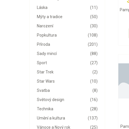
Láska
(11)
Pamp
Mýty a tradice
(50)
Narození
(30)
Popkultura
(108)
Příroda
(201)
Sady mincí
(88)
Sport
(27)
Star Trek
(2)
Star Wars
(10)
Svatba
(8)
Světový design
(16)
Technika
(28)
Umění a kultura
(137)
Pamp
Vánoce a Nový rok
(25)