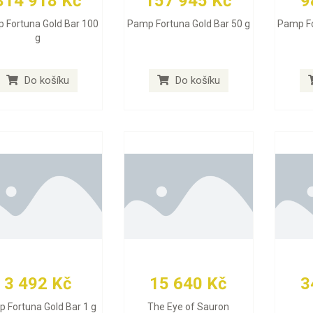
314 918 Kč
157 945 Kč
9
 Fortuna Gold Bar 100
Pamp Fortuna Gold Bar 50 g
Pamp Fo
g
Do košíku
Do košíku
3 492 Kč
15 640 Kč
3
 Fortuna Gold Bar 1 g
The Eye of Sauron