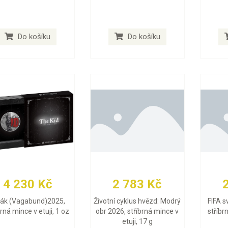
Do košíku
Do košíku
4 230 Kč
2 783 Kč
lák (Vagabund)2025,
Životní cyklus hvězd: Modrý
FIFA s
brná mince v etuji, 1 oz
obr 2026, stříbrná mince v
stříbr
etuji, 17 g