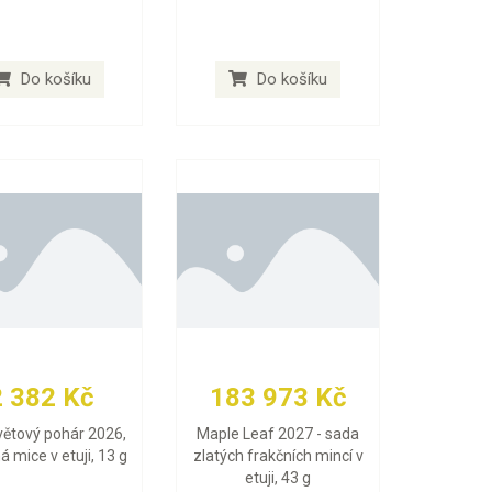
Do košíku
Do košíku
2 382 Kč
183 973 Kč
větový pohár 2026,
Maple Leaf 2027 - sada
ná mice v etuji, 13 g
zlatých frakčních mincí v
etuji, 43 g