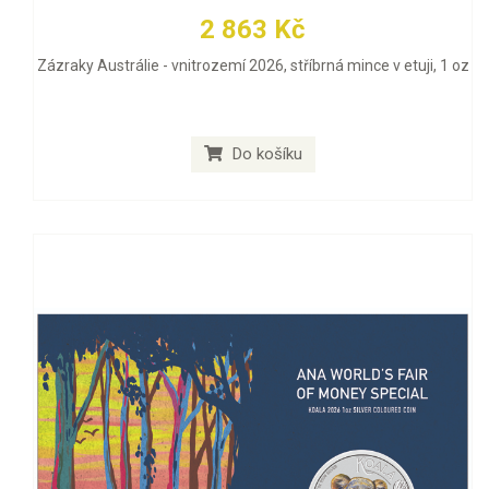
2 863 Kč
Zázraky Austrálie - vnitrozemí 2026, stříbrná mince v etuji, 1 oz
Do košíku