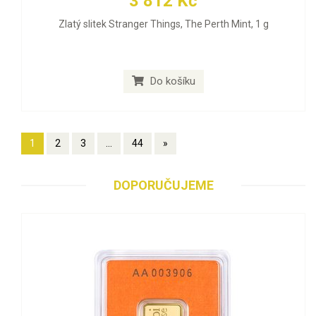
3 812 Kč
Zlatý slitek Stranger Things, The Perth Mint, 1 g
Do košíku
1
2
3
...
44
»
DOPORUČUJEME