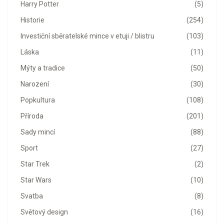
Harry Potter
(5)
Historie
(254)
Investiční sběratelské mince v etuji / blistru
(103)
Láska
(11)
Mýty a tradice
(50)
Narození
(30)
Popkultura
(108)
Příroda
(201)
Sady mincí
(88)
Sport
(27)
Star Trek
(2)
Star Wars
(10)
Svatba
(8)
Světový design
(16)