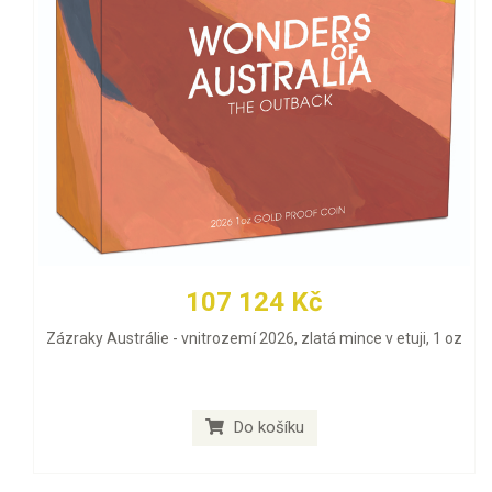
107 124 Kč
Zázraky Austrálie - vnitrozemí 2026, zlatá mince v etuji, 1 oz
Do košíku