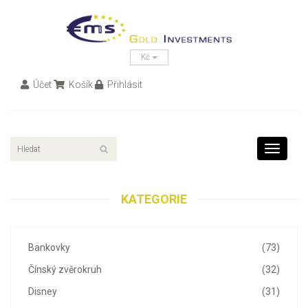
Kč
Účet
Košík
Přihlásit
Toggle
navigati
KATEGORIE
Bankovky
(73)
Čínský zvěrokruh
(32)
Disney
(31)