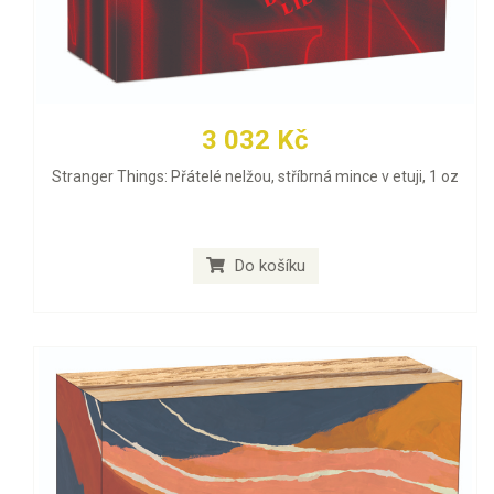
3 032 Kč
Stranger Things: Přátelé nelžou, stříbrná mince v etuji, 1 oz
Do košíku