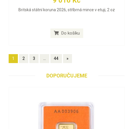
9 016 Kč
Britská státní koruna 2026, stříbrná mince v etuji, 2 oz
Do košíku
1
2
3
...
44
»
DOPORUČUJEME