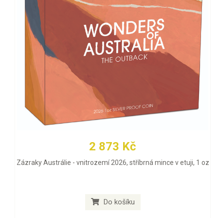
2 873 Kč
Zázraky Austrálie - vnitrozemí 2026, stříbrná mince v etuji, 1 oz
Do košíku