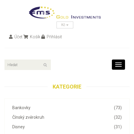
Kč
Účet
Košík
Přihlásit
Toggle
navigati
KATEGORIE
Bankovky
(73)
Čínský zvěrokruh
(32)
Disney
(31)