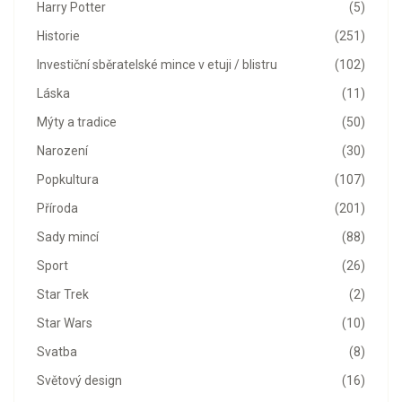
Harry Potter
(5)
Historie
(251)
Investiční sběratelské mince v etuji / blistru
(102)
Láska
(11)
Mýty a tradice
(50)
Narození
(30)
Popkultura
(107)
Příroda
(201)
Sady mincí
(88)
Sport
(26)
Star Trek
(2)
Star Wars
(10)
Svatba
(8)
Světový design
(16)