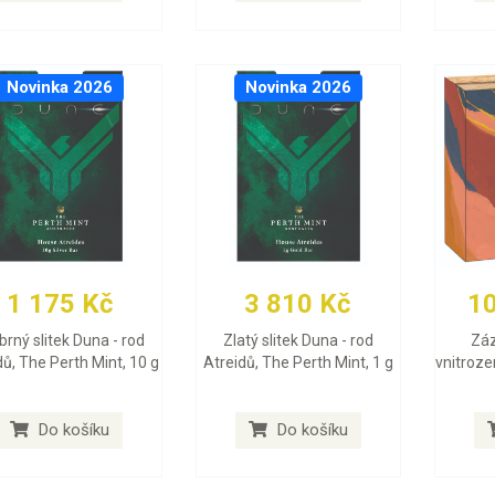
Novinka 2026
Novinka 2026
1 175 Kč
3 810 Kč
1
íbrný slitek Duna - rod
Zlatý slitek Duna - rod
Záz
dů, The Perth Mint, 10 g
Atreidů, The Perth Mint, 1 g
vnitroze
Do košíku
Do košíku