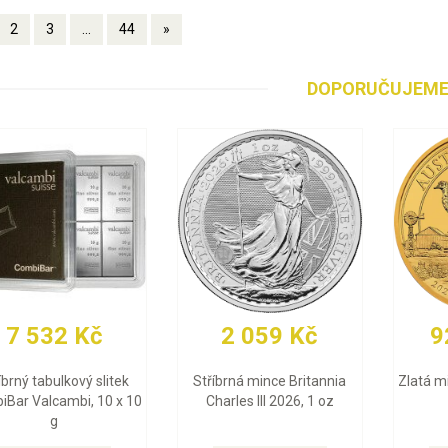
2
3
...
44
»
DOPORUČUJEM
92 810 Kč
92 036 Kč
Zlatá mince Emu 2026, 1 oz
Zlatá mince Britannia
Charles III 2026, 1 oz