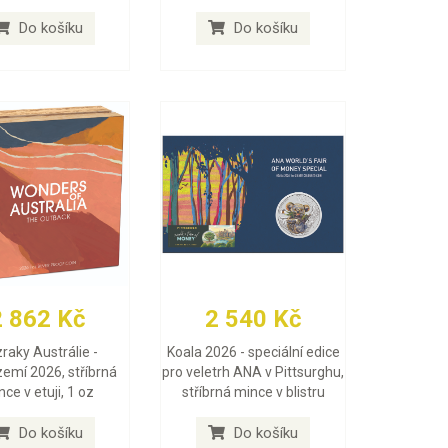
Do košíku
Do košíku
2 862 Kč
2 540 Kč
raky Austrálie -
Koala 2026 - speciální edice
zemí 2026, stříbrná
pro veletrh ANA v Pittsurghu,
ce v etuji, 1 oz
stříbrná mince v blistru
Do košíku
Do košíku