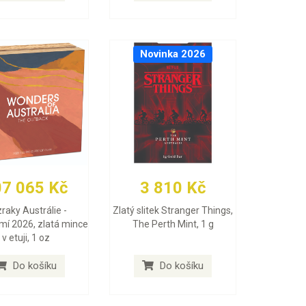
Novinka 2026
07 065 Kč
3 810 Kč
raky Austrálie -
Zlatý slitek Stranger Things,
mí 2026, zlatá mince
The Perth Mint, 1 g
v etuji, 1 oz
Do košíku
Do košíku