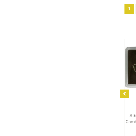
1
7 532 Kč
2 059 Kč
Stříbrný tabulkový slitek
Stříbrná mince Britannia
CombiBar Valcambi, 10 x 10
Charles III 2026, 1 oz
g