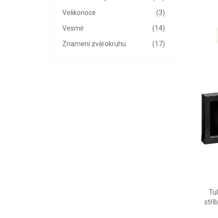
Velikonoce
(3)
Vesmír
(14)
Znamení zvěrokruhu
(17)
Tu
stří