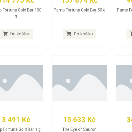
314 775 Kč
157 874 Kč
9
 Fortuna Gold Bar 100
Pamp Fortuna Gold Bar 50 g
Pamp Fo
g
Do košíku
Do košíku
3 491 Kč
15 633 Kč
3
 Fortuna Gold Bar 1 g
The Eye of Sauron