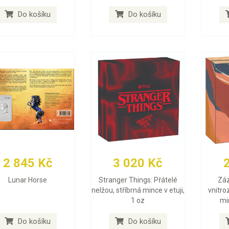
Do košíku
Do košíku
2 845 Kč
3 020 Kč
Lunar Horse
Stranger Things: Přátelé
Záz
nelžou, stříbrná mince v etuji,
vnitro
1 oz
min
Do košíku
Do košíku