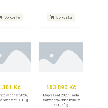
Do košíku
Do košíku
2 381 Kč
183 890 Kč
větový pohár 2026,
Maple Leaf 2027 - sada
ná mice v etuji, 13 g
zlatých frakčních mincí v
etuji, 43 g