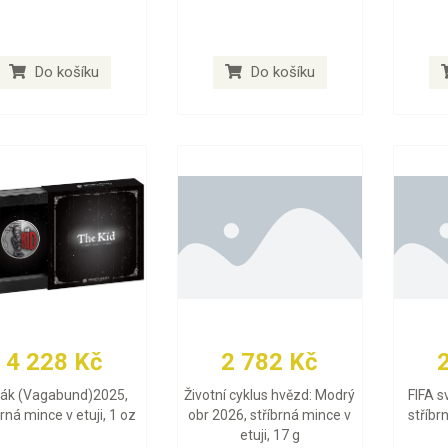
Do košíku
Do košíku
4 228 Kč
2 782 Kč
lák (Vagabund)2025,
Životní cyklus hvězd: Modrý
FIFA s
brná mince v etuji, 1 oz
obr 2026, stříbrná mince v
stříbr
etuji, 17 g