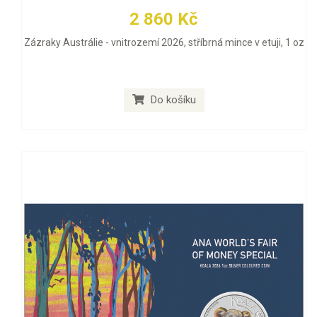
2 860 Kč
Zázraky Austrálie - vnitrozemí 2026, stříbrná mince v etuji, 1 oz
Do košíku