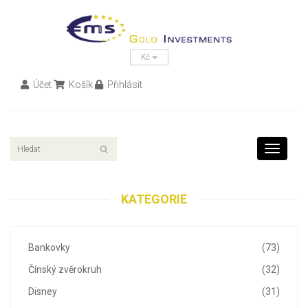
Kč
Účet
Košík
Přihlásit
Toggle
navigati
KATEGORIE
Bankovky
(73)
Čínský zvěrokruh
(32)
Disney
(31)