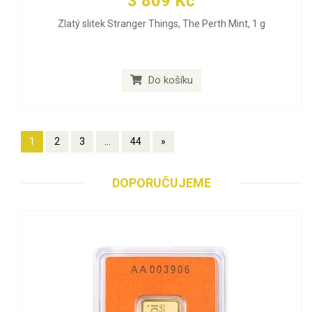
3 809 Kč
Zlatý slitek Stranger Things, The Perth Mint, 1 g
Do košíku
1
2
3
...
44
»
DOPORUČUJEME