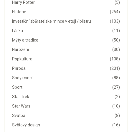
Harry Potter
(5)
Historie
(254)
Investiční sběratelské mince v etuji / blistru
(103)
Láska
(11)
Mýty a tradice
(50)
Narození
(30)
Popkultura
(108)
Příroda
(201)
Sady mincí
(88)
Sport
(27)
Star Trek
(2)
Star Wars
(10)
Svatba
(8)
Světový design
(16)