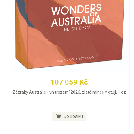
107 059 Kč
Zázraky Austrálie - vnitrozemí 2026, zlatá mince v etuji, 1 oz
Do košíku