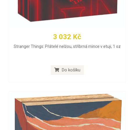
3 032 Kč
Stranger Things: Přátelé nelžou, stříbrná mince v etuji, 1 oz
Do košíku