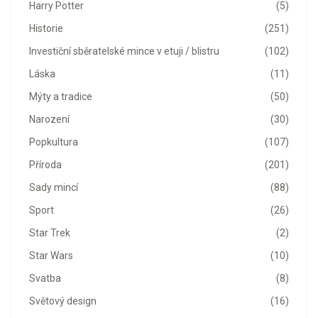
Harry Potter
(5)
Historie
(251)
Investiční sběratelské mince v etuji / blistru
(102)
Láska
(11)
Mýty a tradice
(50)
Narození
(30)
Popkultura
(107)
Příroda
(201)
Sady mincí
(88)
Sport
(26)
Star Trek
(2)
Star Wars
(10)
Svatba
(8)
Světový design
(16)