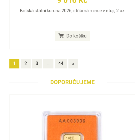
9 016 Kč
Britská státní koruna 2026, stříbrná mince v etuji, 2 oz
Do košíku
1
2
3
...
44
»
DOPORUČUJEME