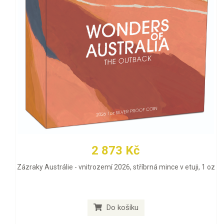
2 873 Kč
Zázraky Austrálie - vnitrozemí 2026, stříbrná mince v etuji, 1 oz
Do košíku