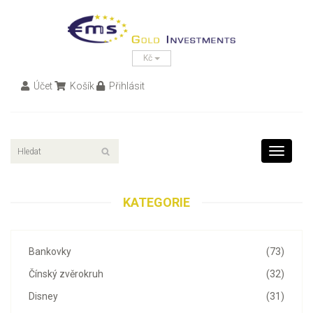
Kč
Účet
Košík
Přihlásit
Toggle
navigati
KATEGORIE
Bankovky
(73)
Čínský zvěrokruh
(32)
Disney
(31)