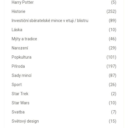
Harry Potter
(5)
Historie
(252)
Investiční sběratelské mince v etuji / blistru
(89)
Láska
(10)
Mýty a tradice
(46)
Narození
(29)
Popkultura
(101)
Příroda
(197)
Sady mincí
(87)
Sport
(26)
Star Trek
(2)
Star Wars
(10)
Svatba
(7)
Světový design
(15)