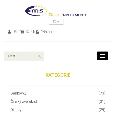
Kč
Účet
Košík
Přihlásit
Toggle
navigati
KATEGORIE
Bankovky
(73)
Čínský zvěrokruh
(31)
Disney
(29)