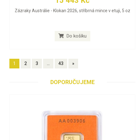
15 443 Kč
Zázraky Austrálie - Klokan 2026, stříbrná mince v etuji, 5 oz
Do košíku
1
2
3
...
43
»
DOPORUČUJEME