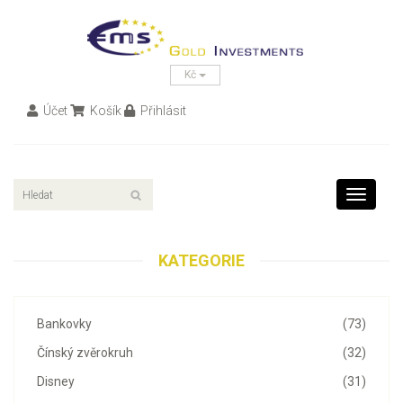
Kč
Účet
Košík
Přihlásit
Toggle
navigati
KATEGORIE
Bankovky
(73)
Čínský zvěrokruh
(32)
Disney
(31)