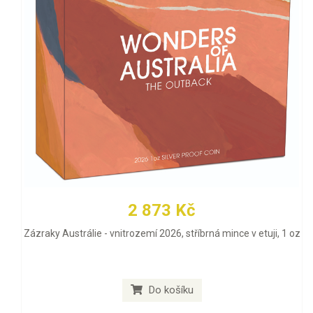
2 873 Kč
Zázraky Austrálie - vnitrozemí 2026, stříbrná mince v etuji, 1 oz
Do košíku