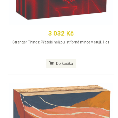
3 032 Kč
Stranger Things: Přátelé nelžou, stříbrná mince v etuji, 1 oz
Do košíku