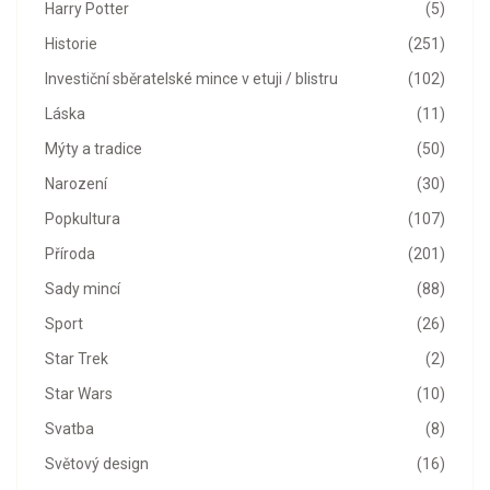
Harry Potter
(5)
Historie
(251)
Investiční sběratelské mince v etuji / blistru
(102)
Láska
(11)
Mýty a tradice
(50)
Narození
(30)
Popkultura
(107)
Příroda
(201)
Sady mincí
(88)
Sport
(26)
Star Trek
(2)
Star Wars
(10)
Svatba
(8)
Světový design
(16)