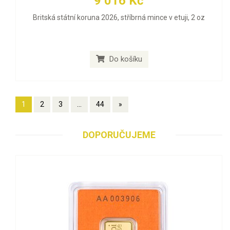
9 016 Kč
Britská státní koruna 2026, stříbrná mince v etuji, 2 oz
Do košíku
1
2
3
...
44
»
DOPORUČUJEME