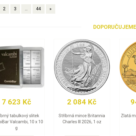
2
3
...
44
»
DOPORUČUJEM
 Kč
93 367 Kč
30 465 K
026, 1 oz
Zlatá mince Britannia
Zlatý slitek Valcamb
Charles III 2026, 1 oz