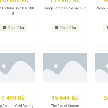
315 002 Kč
157 987 Kč
9
 Fortuna Gold Bar 100
Pamp Fortuna Gold Bar 50 g
Pamp Fo
g
Do košíku
Do košíku
3 493 Kč
15 644 Kč
3
 Fortuna Gold Bar 1 g
The Eye of Sauron