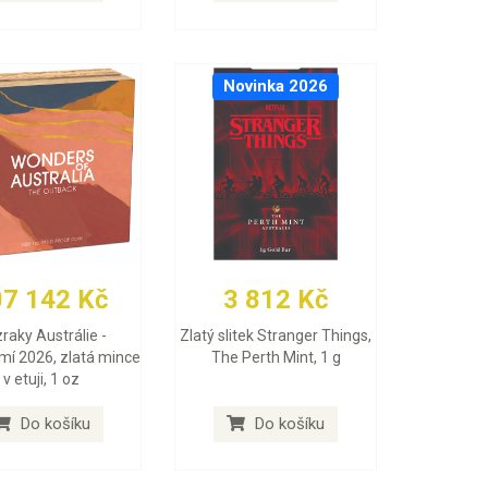
Novinka 2026
07 142 Kč
3 812 Kč
raky Austrálie -
Zlatý slitek Stranger Things,
mí 2026, zlatá mince
The Perth Mint, 1 g
v etuji, 1 oz
Do košíku
Do košíku