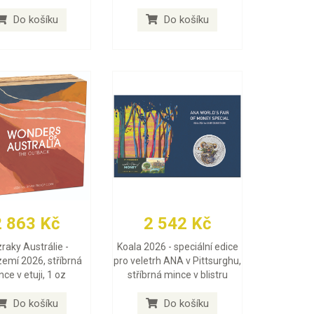
Do košíku
Do košíku
2 863 Kč
2 542 Kč
raky Austrálie -
Koala 2026 - speciální edice
zemí 2026, stříbrná
pro veletrh ANA v Pittsurghu,
ce v etuji, 1 oz
stříbrná mince v blistru
Do košíku
Do košíku