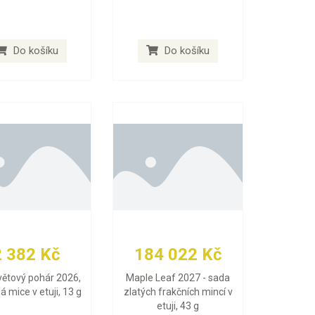
Do košíku
Do košíku
2 382 Kč
184 022 Kč
větový pohár 2026,
Maple Leaf 2027 - sada
ná mice v etuji, 13 g
zlatých frakčních mincí v
etuji, 43 g