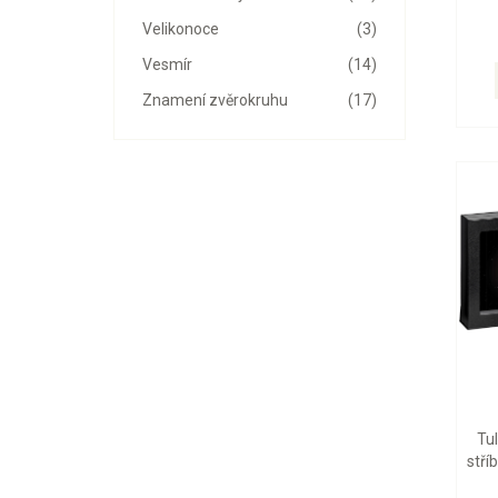
Velikonoce
(3)
Vesmír
(14)
Znamení zvěrokruhu
(17)
Tu
stří