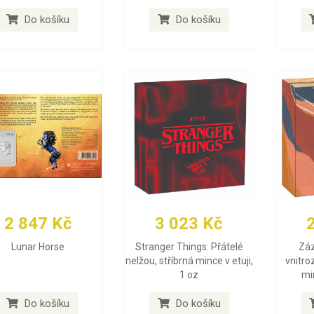
Do košíku
Do košíku
2 847 Kč
3 023 Kč
Lunar Horse
Stranger Things: Přátelé
Záz
nelžou, stříbrná mince v etuji,
vnitro
1 oz
min
Do košíku
Do košíku