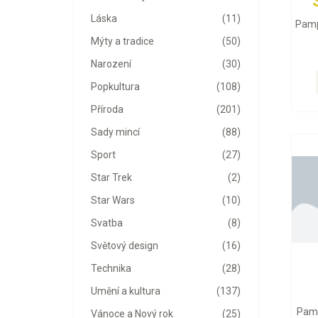
Láska
(11)
Pamp
Mýty a tradice
(50)
Narození
(30)
Popkultura
(108)
Příroda
(201)
Sady mincí
(88)
Sport
(27)
Star Trek
(2)
Star Wars
(10)
Svatba
(8)
Světový design
(16)
Technika
(28)
Umění a kultura
(137)
Pamp
Vánoce a Nový rok
(25)