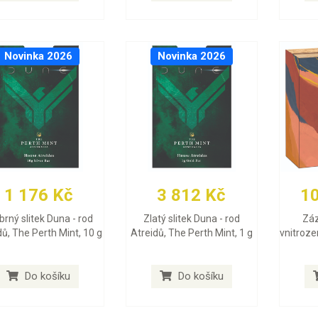
Novinka 2026
Novinka 2026
1 176 Kč
3 812 Kč
1
íbrný slitek Duna - rod
Zlatý slitek Duna - rod
Záz
dů, The Perth Mint, 10 g
Atreidů, The Perth Mint, 1 g
vnitroze
Do košíku
Do košíku