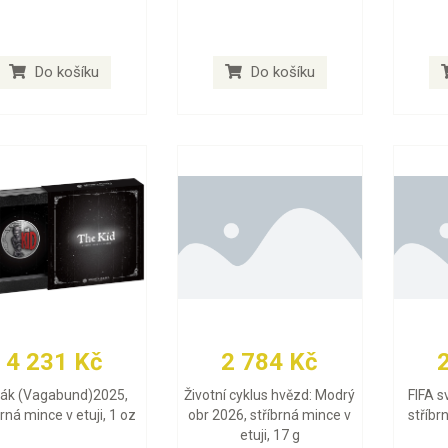
Do košíku
Do košíku
4 231 Kč
2 784 Kč
lák (Vagabund)2025,
Životní cyklus hvězd: Modrý
FIFA s
brná mince v etuji, 1 oz
obr 2026, stříbrná mince v
stříbr
etuji, 17 g