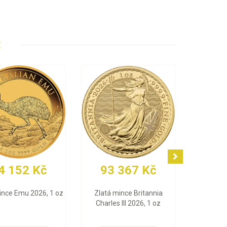
E
č
92 956 Kč
78 957 Kč
i 10 g
Zlatá mince Maple Leaf
Zlatý slitek PAMP For
2026, 1 oz
(Multigram), 25 x 1 