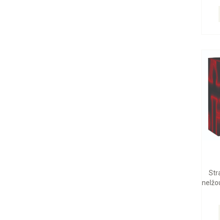
Str
nelžou