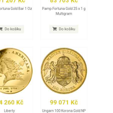
01 207 Kč
83 703 Kč
rtuna Gold Bar 1 Oz
Pamp Fortuna Gold 25 x 1 g
Multigram
Do košíku
Do košíku
4 260 Kč
99 071 Kč
Liberty
Ungarn 100 Korona Gold NP