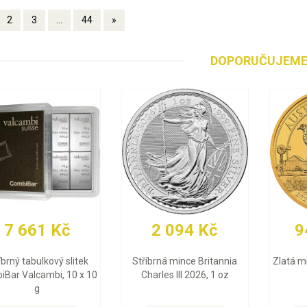
2
3
...
44
»
DOPORUČUJEM
 Kč
2 094 Kč
94 208
kový slitek
Stříbrná mince Britannia
Zlatá mince Emu 2
mbi, 10 x 10
Charles III 2026, 1 oz