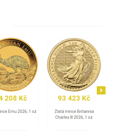
E
 Kč
93 423 Kč
30 483 K
026, 1 oz
Zlatá mince Britannia
Zlatý slitek Valcamb
Charles III 2026, 1 oz