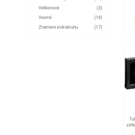
Velikonoce
(3)
Vesmír
(14)
Znamení zvěrokruhu
(17)
Tu
stří