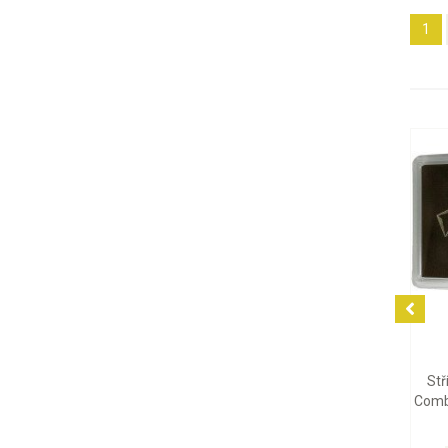
1
7 661
Stříbrný tabul
CombiBar Valca
g