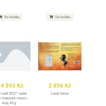
Do košíku
Do košíku
84 593 Kč
2 856 Kč
 Leaf 2027 - sada
Lunar Horse
h frakčních mincí v
etuji, 43 g