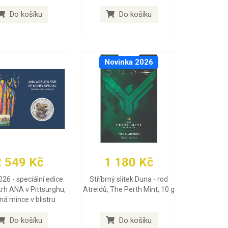
Do košíku
Do košíku
Novinka 2026
2 549 Kč
1 180 Kč
026 - speciální edice
Stříbrný slitek Duna - rod
trh ANA v Pittsurghu,
Atreidů, The Perth Mint, 10 g
rná mince v blistru
Do košíku
Do košíku