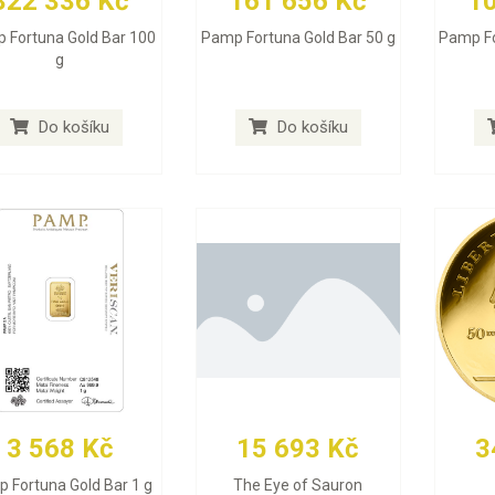
322 336 Kč
161 656 Kč
1
 Fortuna Gold Bar 100
Pamp Fortuna Gold Bar 50 g
Pamp Fo
g
Do košíku
Do košíku
3 568 Kč
15 693 Kč
3
 Fortuna Gold Bar 1 g
The Eye of Sauron