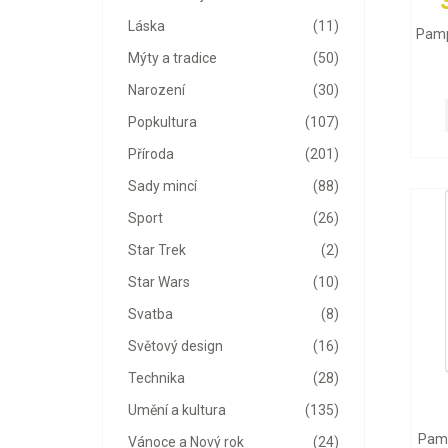
Láska
(11)
Pamp
Mýty a tradice
(50)
Narození
(30)
Popkultura
(107)
Příroda
(201)
Sady mincí
(88)
Sport
(26)
Star Trek
(2)
Star Wars
(10)
Svatba
(8)
Světový design
(16)
Technika
(28)
Umění a kultura
(135)
Pamp
Vánoce a Nový rok
(24)