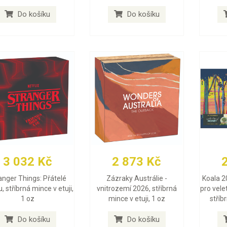
Do košíku
Do košíku
3 032 Kč
2 873 Kč
anger Things: Přátelé
Zázraky Austrálie -
Koala 2
, stříbrná mince v etuji,
vnitrozemí 2026, stříbrná
pro vele
1 oz
mince v etuji, 1 oz
stříb
Do košíku
Do košíku