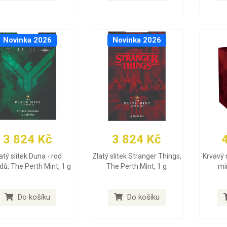
Novinka 2026
Novinka 2026
3 824 Kč
3 824 Kč
atý slitek Duna - rod
Zlatý slitek Stranger Things,
Krvavý 
dů, The Perth Mint, 1 g
The Perth Mint, 1 g
min
Do košíku
Do košíku