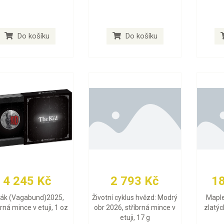
Do košíku
Do košíku
4 245 Kč
2 793 Kč
1
lák (Vagabund)2025,
Životní cyklus hvězd: Modrý
Maple
brná mince v etuji, 1 oz
obr 2026, stříbrná mince v
zlatýc
etuji, 17 g