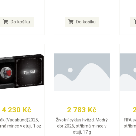
Do košíku
Do košíku
4 230 Kč
2 783 Kč
lák (Vagabund)2025,
Životní cyklus hvězd: Modrý
FIFA s
brná mince v etuji, 1 oz
obr 2026, stříbrná mince v
stříbr
etuji, 17 g