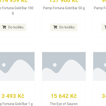
314 959 Kč
157 966 Kč
9
 Fortuna Gold Bar 100
Pamp Fortuna Gold Bar 50 g
Pamp Fo
g
Do košíku
Do košíku
3 493 Kč
15 642 Kč
3
 Fortuna Gold Bar 1 g
The Eye of Sauron