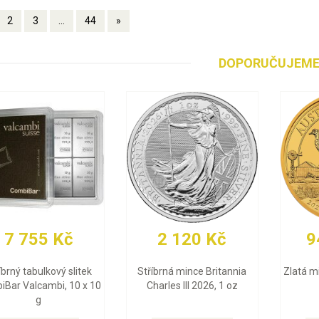
2
3
...
44
»
DOPORUČUJEM
 755 Kč
2 120 Kč
94 
ný tabulkový slitek
Stříbrná mince Britannia
Zlatá minc
 Valcambi, 10 x 10
Charles III 2026, 1 oz
g