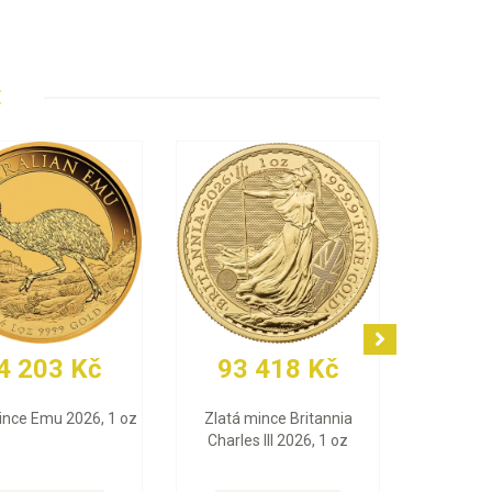
E
203 Kč
93 418 Kč
30 4
e Emu 2026, 1 oz
Zlatá mince Britannia
Zlatý slitek 
Charles III 2026, 1 oz