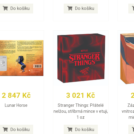
Do košíku
Do košíku
2 847 Kč
3 021 Kč
Lunar Horse
Stranger Things: Přátelé
Záz
nelžou, stříbrná mince v etuji,
vnitro
1 oz
min
Do košíku
Do košíku