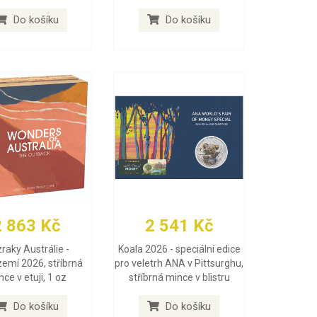
Do košíku
Do košíku
2 863 Kč
2 541 Kč
raky Austrálie -
Koala 2026 - speciální edice
zemí 2026, stříbrná
pro veletrh ANA v Pittsurghu,
ce v etuji, 1 oz
stříbrná mince v blistru
Do košíku
Do košíku