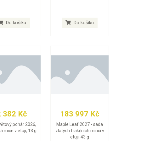
Do košíku
Do košíku
2 382 Kč
183 997 Kč
větový pohár 2026,
Maple Leaf 2027 - sada
ná mice v etuji, 13 g
zlatých frakčních mincí v
etuji, 43 g