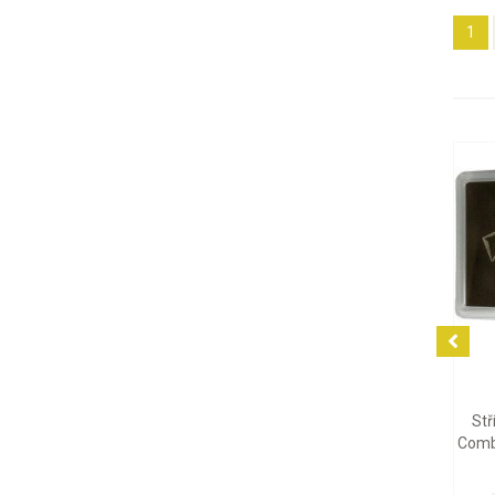
1
7
Stříbr
CombiBar