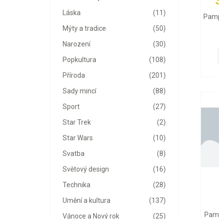
Láska
(11)
Pamp
Mýty a tradice
(50)
Narození
(30)
Popkultura
(108)
Příroda
(201)
Sady mincí
(88)
Sport
(27)
Star Trek
(2)
Star Wars
(10)
Svatba
(8)
Světový design
(16)
Technika
(28)
Umění a kultura
(137)
Pamp
Vánoce a Nový rok
(25)