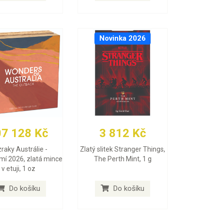
Novinka 2026
07 128 Kč
3 812 Kč
raky Austrálie -
Zlatý slitek Stranger Things,
mí 2026, zlatá mince
The Perth Mint, 1 g
v etuji, 1 oz
Do košíku
Do košíku