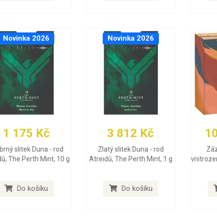
Novinka 2026
Novinka 2026
1 175 Kč
3 812 Kč
1
íbrný slitek Duna - rod
Zlatý slitek Duna - rod
Záz
dů, The Perth Mint, 10 g
Atreidů, The Perth Mint, 1 g
vnitroze
Do košíku
Do košíku