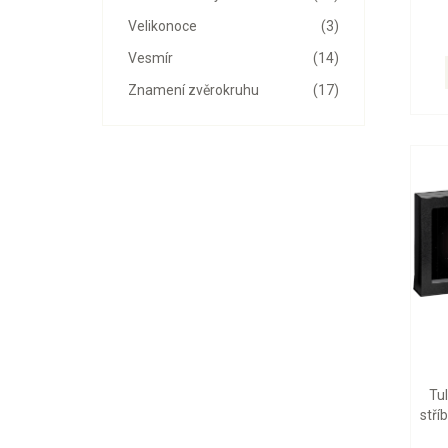
Velikonoce
(3)
Vesmír
(14)
Znamení zvěrokruhu
(17)
Tu
stří