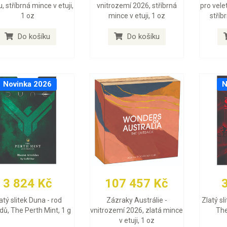
, stříbrná mince v etuji,
vnitrozemí 2026, stříbrná
pro vele
1 oz
mince v etuji, 1 oz
stříb
Do košíku
Do košíku
Novinka 2026
N
3 824 Kč
107 457 Kč
atý slitek Duna - rod
Zázraky Austrálie -
Zlatý sl
dů, The Perth Mint, 1 g
vnitrozemí 2026, zlatá mince
The
v etuji, 1 oz