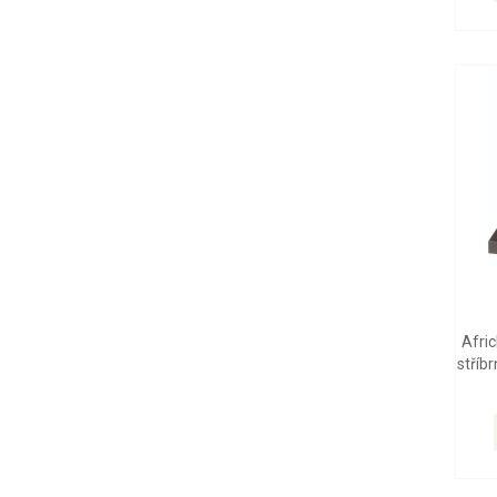
Afric
stříb