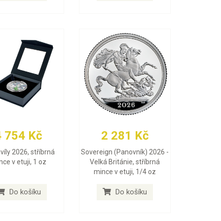
4 754 Kč
2 281 Kč
víly 2026, stříbrná
Sovereign (Panovník) 2026 -
ce v etuji, 1 oz
Velká Británie, stříbrná
mince v etuji, 1/4 oz
Do košíku
Do košíku