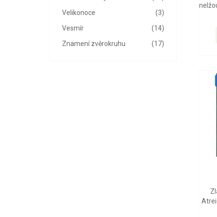
nelžou
Velikonoce
(3)
Vesmír
(14)
Znamení zvěrokruhu
(17)
Zl
Atrei