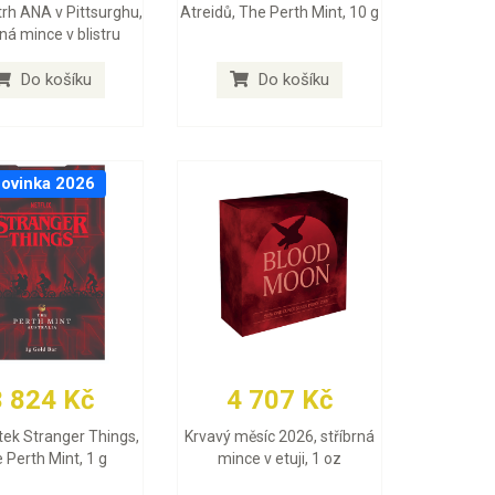
trh ANA v Pittsurghu,
Atreidů, The Perth Mint, 10 g
rná mince v blistru
Do košíku
Do košíku
ovinka 2026
3 824 Kč
4 707 Kč
itek Stranger Things,
Krvavý měsíc 2026, stříbrná
 Perth Mint, 1 g
mince v etuji, 1 oz