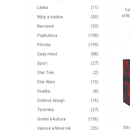
Láska
(11)
Tu
stří
Mýty a tradice
(50)
Narození
(30)
Popkultura
(108)
Příroda
(199)
Sady mincí
(88)
Sport
(27)
Star Trek
(2)
Star Wars
(10)
Svatba
(8)
Světový design
(16)
Technika
(27)
Umění a kultura
(136)
Str
Vánoce a Nový rok
(25)