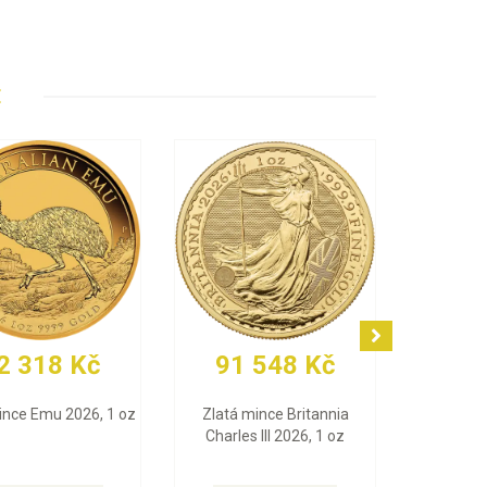
E
Kč
77 419 Kč
91 853 Kč
e Leaf
Zlatý slitek PAMP Fortuna
Zlatá mince Vídeňš
(Multigram), 25 x 1 g
filharmonici 2026, 1