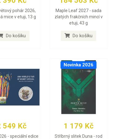
2 390 Kč
184 563 Kč
větový pohár 2026,
Maple Leaf 2027 - sada
ná mice v etuji, 13 g
zlatých frakčních mincí v
etuji, 43 g
Do košíku
Do košíku
Novinka 2026
2 549 Kč
1 179 Kč
026 - speciální edice
Stříbrný slitek Duna - rod