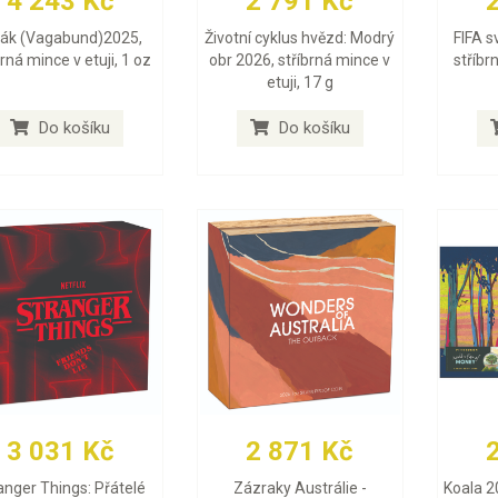
4 243 Kč
2 791 Kč
lák (Vagabund)2025,
Životní cyklus hvězd: Modrý
FIFA s
brná mince v etuji, 1 oz
obr 2026, stříbrná mince v
stříbr
etuji, 17 g
Do košíku
Do košíku
3 031 Kč
2 871 Kč
anger Things: Přátelé
Zázraky Austrálie -
Koala 2