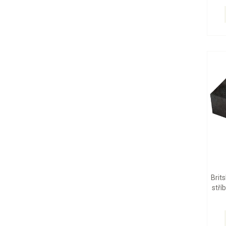
Brit
stří