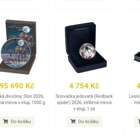
95 690 Kč
4 754 Kč
ká divočina: Slon 2026,
Snovačka jedovatá (Redback
Lesní 
rná mince v etuji, 1000 g
spider) 2026, stříbrná mince
min
v etuji, 1 oz
Do košíku
Do košíku