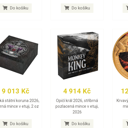
Do košíku
Do košíku
9 013 Kč
4 914 Kč
1
ská státní koruna 2026,
Opičí král 2026, stříbrná
Krvavý
brná mince v etuji, 2 oz
pozlacená mince v etuji,
min
2026
Do košíku
Do košíku