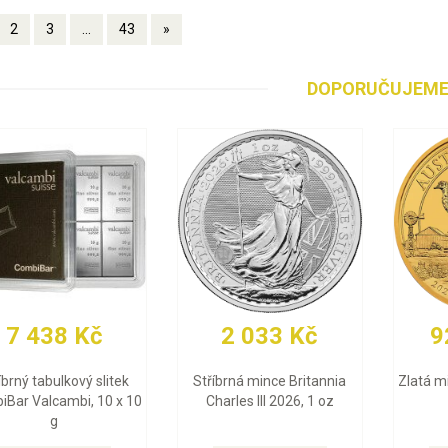
2
3
...
43
»
DOPORUČUJEM
 Kč
29 871 Kč
91 146 
itannia
Zlatý slitek Valcambi 10 g
Zlatá mince Mapl
26, 1 oz
2026, 1 oz