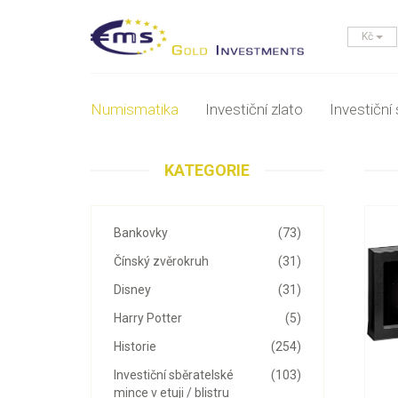
Kč
Numismatika
Investiční zlato
Investiční 
KATEGORIE
Bankovky
(73)
Čínský zvěrokruh
(31)
Disney
(31)
Harry Potter
(5)
Historie
(254)
Investiční sběratelské
(103)
mince v etuji / blistru