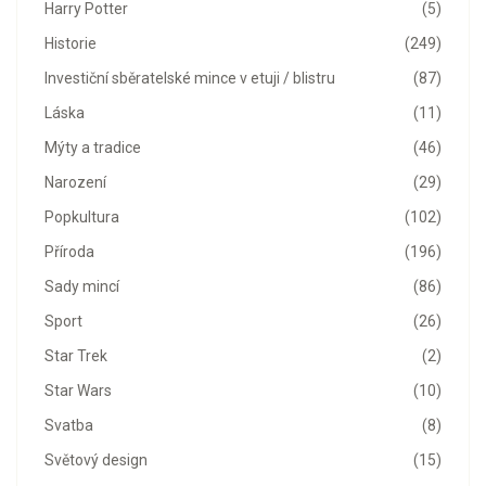
Harry Potter
(5)
Historie
(249)
Investiční sběratelské mince v etuji / blistru
(87)
Láska
(11)
Mýty a tradice
(46)
Narození
(29)
Popkultura
(102)
Příroda
(196)
Sady mincí
(86)
Sport
(26)
Star Trek
(2)
Star Wars
(10)
Svatba
(8)
Světový design
(15)