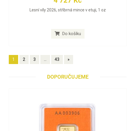
4 727 Kč
Lesní víly 2026, stříbrná mince v etuji, 1 oz
Do košíku
1
2
3
...
43
»
DOPORUČUJEME