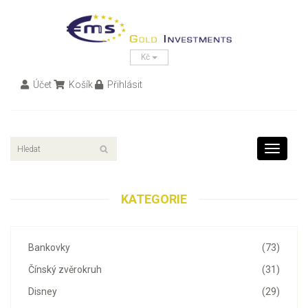
Kč
Účet
Košík
Přihlásit
Toggle
navigati
KATEGORIE
Bankovky
(73)
Čínský zvěrokruh
(31)
Disney
(29)