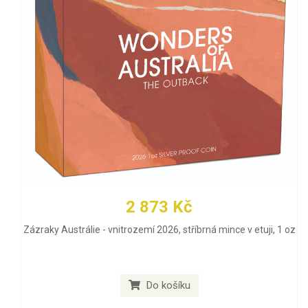
2 873 Kč
Zázraky Austrálie - vnitrozemí 2026, stříbrná mince v etuji, 1 oz
Do košíku