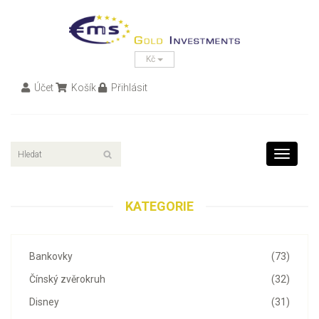
Kč
Účet
Košík
Přihlásit
Toggle
navigati
KATEGORIE
Bankovky
(73)
Čínský zvěrokruh
(32)
Disney
(31)