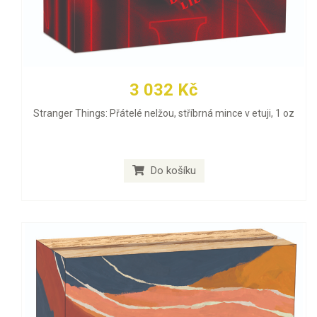
3 032 Kč
Stranger Things: Přátelé nelžou, stříbrná mince v etuji, 1 oz
Do košíku