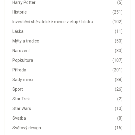
Harry Potter
(5)
Historie
(251)
Investiční sběratelské mince v etuji / blistru
(102)
Láska
(11)
Mýty a tradice
(50)
Narození
(30)
Popkultura
(107)
Příroda
(201)
Sady mincí
(88)
Sport
(26)
Star Trek
(2)
Star Wars
(10)
Svatba
(8)
Světový design
(16)