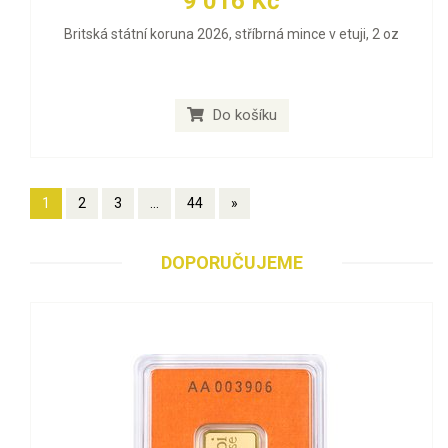
9 016 Kč
Britská státní koruna 2026, stříbrná mince v etuji, 2 oz
Do košíku
1
2
3
...
44
»
DOPORUČUJEME