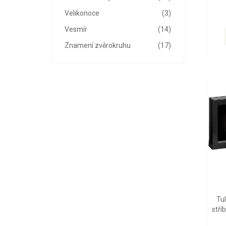
Velikonoce
(3)
Vesmír
(14)
Znamení zvěrokruhu
(17)
Tu
stří