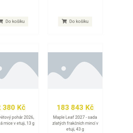
Do košíku
Do košíku
2 380 Kč
183 843 Kč
větový pohár 2026,
Maple Leaf 2027 - sada
ná mice v etuji, 13 g
zlatých frakčních mincí v
etuji, 43 g