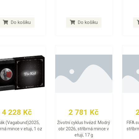
Do košíku
Do košíku
4 228 Kč
2 781 Kč
lák (Vagabund)2025,
Životní cyklus hvězd: Modrý
FIFA s
brná mince v etuji, 1 oz
obr 2026, stříbrná mince v
stříbr
etuji, 17 g