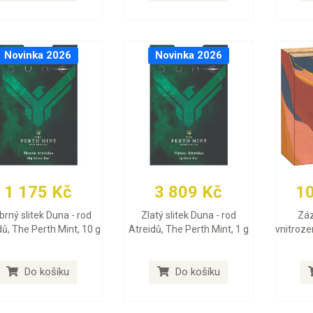
Novinka 2026
Novinka 2026
1 175 Kč
3 809 Kč
1
íbrný slitek Duna - rod
Zlatý slitek Duna - rod
Záz
dů, The Perth Mint, 10 g
Atreidů, The Perth Mint, 1 g
vnitroze
Do košíku
Do košíku