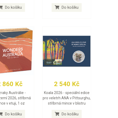
Do košíku
Do košíku
2 860 Kč
2 540 Kč
raky Austrálie -
Koala 2026 - speciální edice
zemí 2026, stříbrná
pro veletrh ANA v Pittsurghu,
ce v etuji, 1 oz
stříbrná mince v blistru
Do košíku
Do košíku