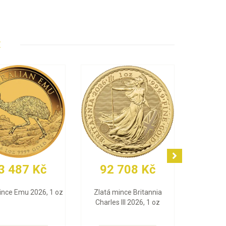
E
30 250 Kč
92 300 Kč
Zlatý slitek Valcambi 10 g
Zlatá mince Maple Leaf
Zl
2026, 1 oz