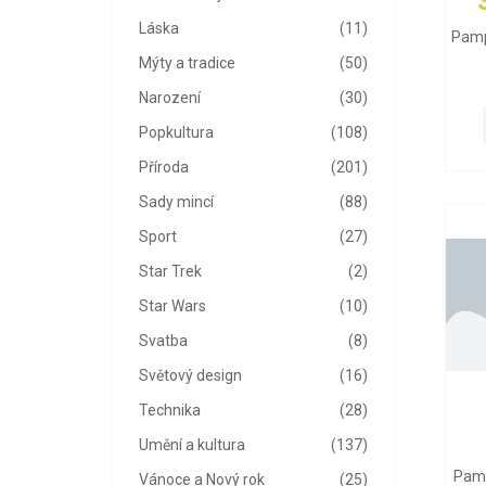
Láska
(11)
Pamp
Mýty a tradice
(50)
Narození
(30)
Popkultura
(108)
Příroda
(201)
Sady mincí
(88)
Sport
(27)
Star Trek
(2)
Star Wars
(10)
Svatba
(8)
Světový design
(16)
Technika
(28)
Umění a kultura
(137)
Pamp
Vánoce a Nový rok
(25)