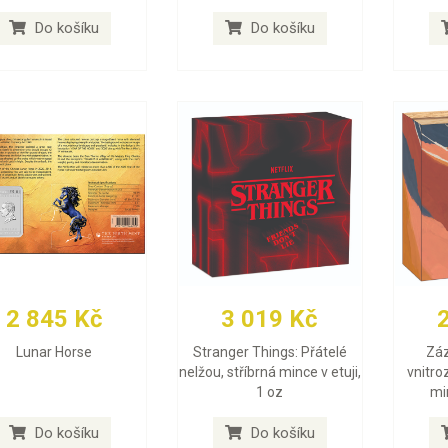
Do košíku
Do košíku
2 845 Kč
3 019 Kč
Lunar Horse
Stranger Things: Přátelé
Záz
nelžou, stříbrná mince v etuji,
vnitro
1 oz
min
Do košíku
Do košíku