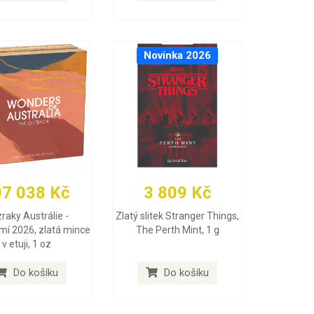
Novinka 2026
07 038 Kč
3 809 Kč
raky Austrálie -
Zlatý slitek Stranger Things,
mí 2026, zlatá mince
The Perth Mint, 1 g
v etuji, 1 oz
Do košíku
Do košíku