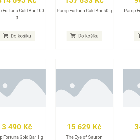
314 695 Kč
157 833 Kč
9
 Fortuna Gold Bar 100
Pamp Fortuna Gold Bar 50 g
Pamp Fo
g
Do košíku
Do košíku
3 490 Kč
15 629 Kč
3
 Fortuna Gold Bar 1 g
The Eye of Sauron