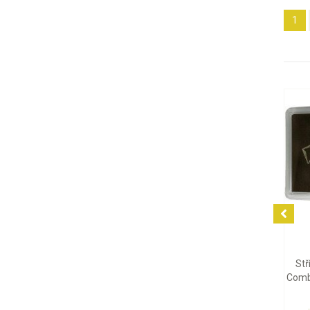
1
7 702 Kč
2 106 Kč
Stříbrný tabulkový slitek
Stříbrná mince Britannia
CombiBar Valcambi, 10 x 10
Charles III 2026, 1 oz
g