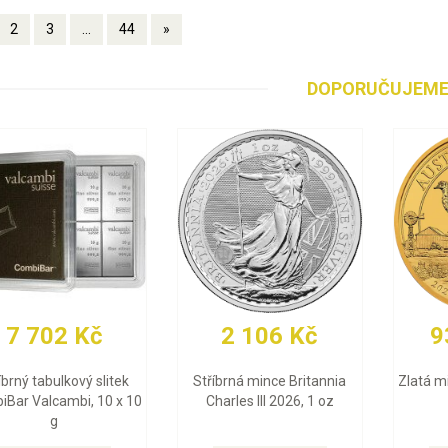
2
3
...
44
»
DOPORUČUJEM
93 487 Kč
92 708 Kč
Zlatá mince Emu 2026, 1 oz
Zlatá mince Britannia
Charles III 2026, 1 oz