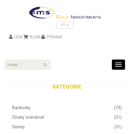
Kč
Účet
Košík
Přihlásit
Toggle
navigati
KATEGORIE
Bankovky
(73)
Čínský zvěrokruh
(31)
Disney
(31)