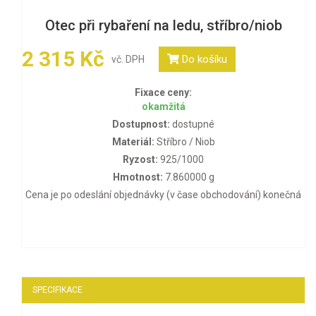
Otec při rybaření na ledu, stříbro/niob
2 315 Kč
Do košíku
vč. DPH
Fixace ceny:
okamžitá
Dostupnost:
dostupné
Materiál:
Stříbro / Niob
Ryzost:
925/1000
Hmotnost:
7.860000 g
Cena je po odeslání objednávky (v čase obchodování) konečná
SPECIFIKACE