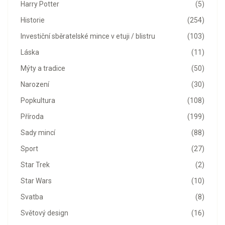
Harry Potter
(5)
Historie
(254)
Investiční sběratelské mince v etuji / blistru
(103)
Láska
(11)
Mýty a tradice
(50)
Narození
(30)
Popkultura
(108)
Příroda
(199)
Sady mincí
(88)
Sport
(27)
Star Trek
(2)
Star Wars
(10)
Svatba
(8)
Světový design
(16)