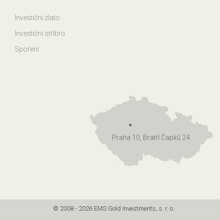
Investiční zlato
Investiční stříbro
Spoření
Praha 10, Bratří Čapků 24
© 2008 - 2026 EMS Gold Investments, s. r. o.