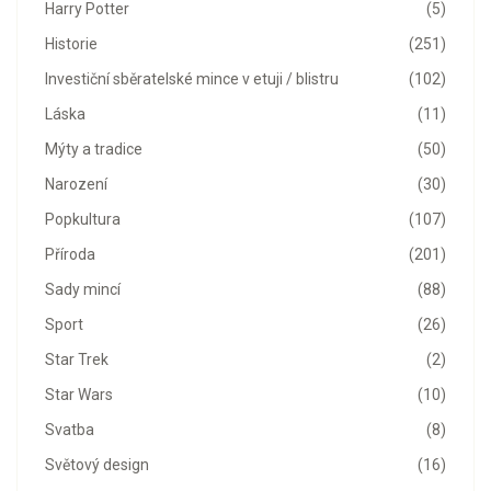
Harry Potter
(5)
Historie
(251)
Investiční sběratelské mince v etuji / blistru
(102)
Láska
(11)
Mýty a tradice
(50)
Narození
(30)
Popkultura
(107)
Příroda
(201)
Sady mincí
(88)
Sport
(26)
Star Trek
(2)
Star Wars
(10)
Svatba
(8)
Světový design
(16)