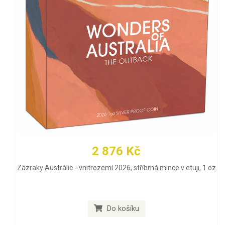
2 876 Kč
Zázraky Austrálie - vnitrozemí 2026, stříbrná mince v etuji, 1 oz
Do košíku