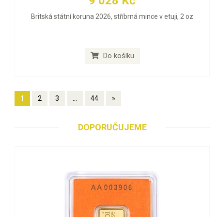
9 028 Kč
Britská státní koruna 2026, stříbrná mince v etuji, 2 oz
Do košíku
1
2
3
...
44
»
DOPORUČUJEME