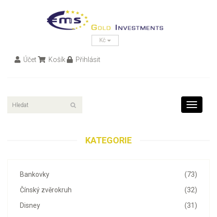
Kč
Účet
Košík
Přihlásit
Toggle
navigati
KATEGORIE
Bankovky
(73)
Čínský zvěrokruh
(32)
Disney
(31)