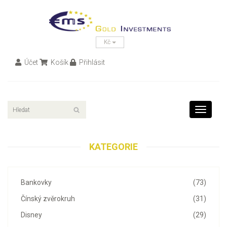
Kč
Účet
Košík
Přihlásit
Toggle
navigati
KATEGORIE
Bankovky
(73)
Čínský zvěrokruh
(31)
Disney
(29)