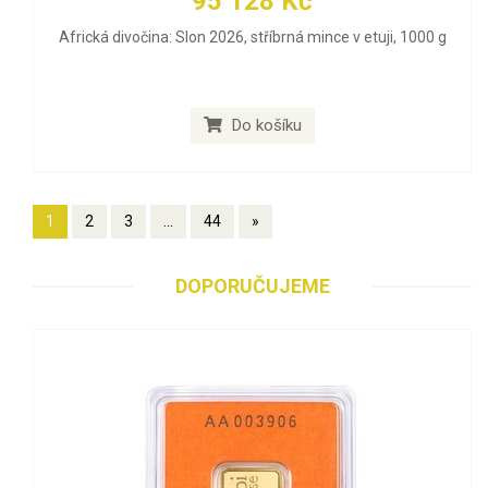
95 128 Kč
Africká divočina: Slon 2026, stříbrná mince v etuji, 1000 g
Do košíku
1
2
3
...
44
»
DOPORUČUJEME