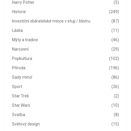
Harry Potter
(5)
Historie
(249)
Investiční sběratelské mince v etuji / blistru
(87)
Láska
(11)
Mýty a tradice
(46)
Narození
(29)
Popkultura
(102)
Příroda
(196)
Sady mincí
(86)
Sport
(26)
Star Trek
(2)
Star Wars
(10)
Svatba
(8)
Světový design
(15)