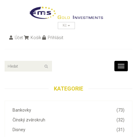
Kč
Účet
Košík
Přihlásit
Toggle
navigati
KATEGORIE
Bankovky
(73)
Čínský zvěrokruh
(32)
Disney
(31)