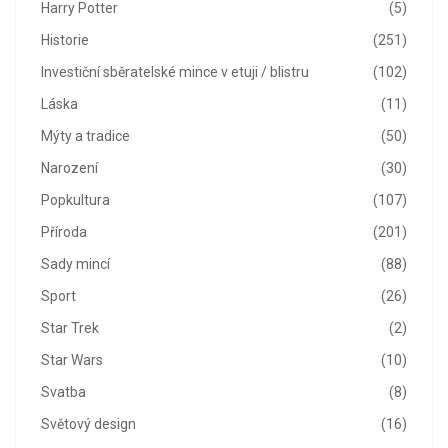
Harry Potter
(5)
Historie
(251)
Investiční sběratelské mince v etuji / blistru
(102)
Láska
(11)
Mýty a tradice
(50)
Narození
(30)
Popkultura
(107)
Příroda
(201)
Sady mincí
(88)
Sport
(26)
Star Trek
(2)
Star Wars
(10)
Svatba
(8)
Světový design
(16)