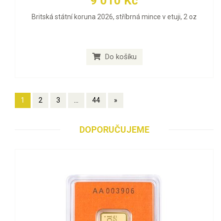
9 010 Kč
Britská státní koruna 2026, stříbrná mince v etuji, 2 oz
Do košíku
1
2
3
...
44
»
DOPORUČUJEME