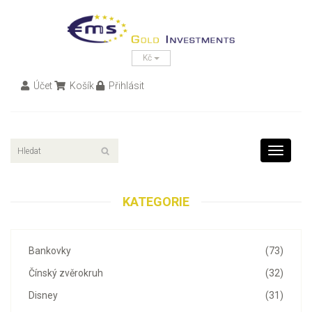
Kč
Účet
Košík
Přihlásit
Toggle
navigati
KATEGORIE
Bankovky
(73)
Čínský zvěrokruh
(32)
Disney
(31)