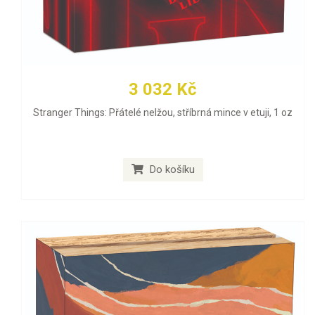
3 032 Kč
Stranger Things: Přátelé nelžou, stříbrná mince v etuji, 1 oz
Do košíku