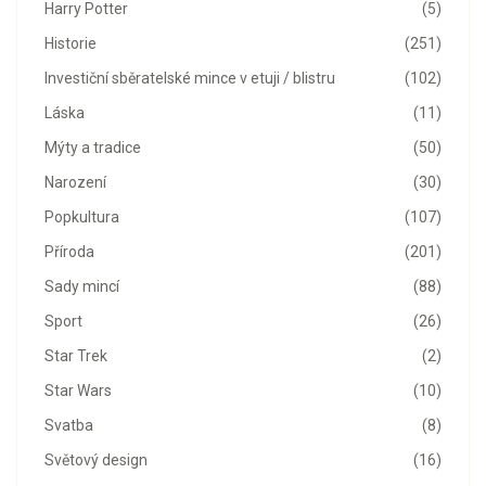
Harry Potter
(5)
Historie
(251)
Investiční sběratelské mince v etuji / blistru
(102)
Láska
(11)
Mýty a tradice
(50)
Narození
(30)
Popkultura
(107)
Příroda
(201)
Sady mincí
(88)
Sport
(26)
Star Trek
(2)
Star Wars
(10)
Svatba
(8)
Světový design
(16)