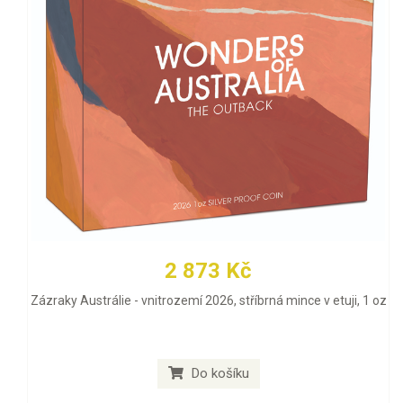
2 873 Kč
Zázraky Austrálie - vnitrozemí 2026, stříbrná mince v etuji, 1 oz
Do košíku