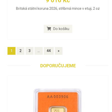
9 016 Kč
Britská státní koruna 2026, stříbrná mince v etuji, 2 oz
Do košíku
1
2
3
...
44
»
DOPORUČUJEME