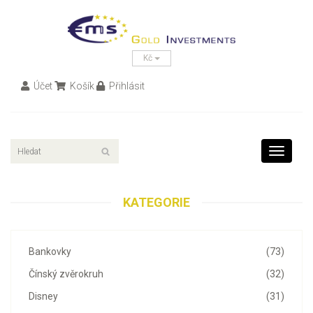
Kč
Účet
Košík
Přihlásit
Toggle
navigati
KATEGORIE
Bankovky
(73)
Čínský zvěrokruh
(32)
Disney
(31)