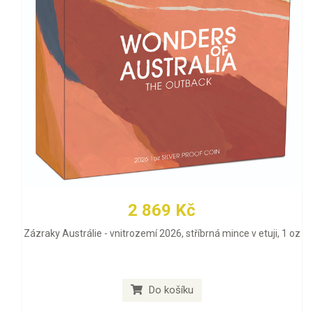
2 869 Kč
Zázraky Austrálie - vnitrozemí 2026, stříbrná mince v etuji, 1 oz
Do košíku