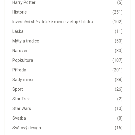
Harry Potter
(5)
Historie
(251)
Investiční sběratelské mince v etuji / blistru
(102)
Láska
(11)
Mýty a tradice
(50)
Narození
(30)
Popkultura
(107)
Příroda
(201)
Sady mincí
(88)
Sport
(26)
Star Trek
(2)
Star Wars
(10)
Svatba
(8)
Světový design
(16)