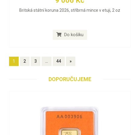
9 006 Kč
Britská státní koruna 2026, stříbrná mince v etuji, 2 oz
Do košíku
1
2
3
...
44
»
DOPORUČUJEME