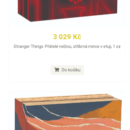
3 029 Kč
Stranger Things: Přátelé nelžou, stříbrná mince v etuji, 1 oz
Do košíku