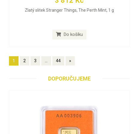
3 812 Kč
Zlatý slitek Stranger Things, The Perth Mint, 1 g
Do košíku
1
2
3
...
44
»
DOPORUČUJEME