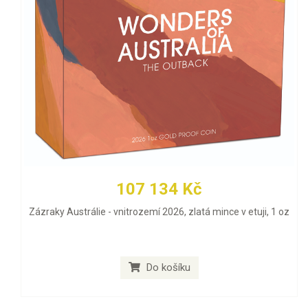
107 134 Kč
Zázraky Austrálie - vnitrozemí 2026, zlatá mince v etuji, 1 oz
Do košíku