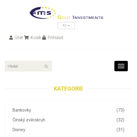
Kč
Účet
Košík
Přihlásit
Toggle
navigati
KATEGORIE
Bankovky
(73)
Čínský zvěrokruh
(32)
Disney
(31)