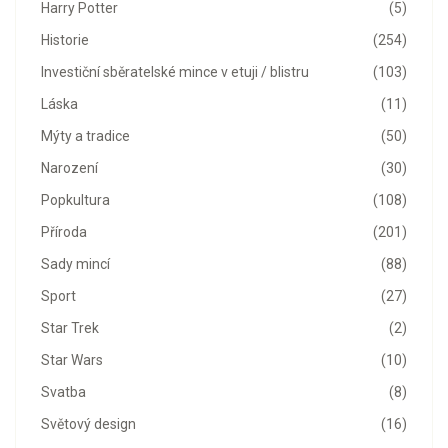
Harry Potter
(5)
Historie
(254)
Investiční sběratelské mince v etuji / blistru
(103)
Láska
(11)
Mýty a tradice
(50)
Narození
(30)
Popkultura
(108)
Příroda
(201)
Sady mincí
(88)
Sport
(27)
Star Trek
(2)
Star Wars
(10)
Svatba
(8)
Světový design
(16)