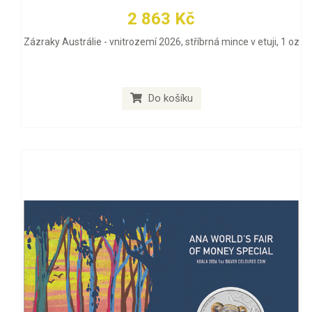
2 863 Kč
Zázraky Austrálie - vnitrozemí 2026, stříbrná mince v etuji, 1 oz
Do košíku