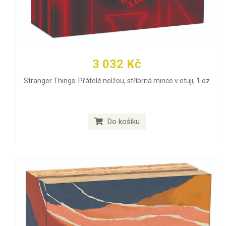
3 032 Kč
Stranger Things: Přátelé nelžou, stříbrná mince v etuji, 1 oz
Do košíku