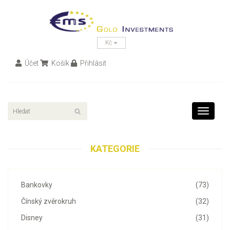
Kč
Účet
Košík
Přihlásit
Toggle
navigati
KATEGORIE
Bankovky
(73)
Čínský zvěrokruh
(32)
Disney
(31)