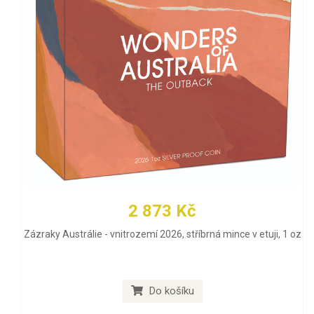
2 873 Kč
Zázraky Austrálie - vnitrozemí 2026, stříbrná mince v etuji, 1 oz
Do košíku