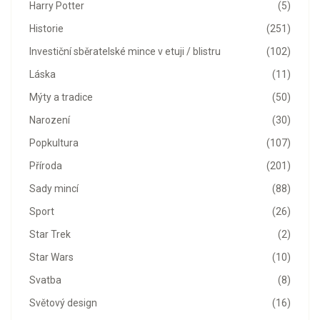
Harry Potter
(5)
Historie
(251)
Investiční sběratelské mince v etuji / blistru
(102)
Láska
(11)
Mýty a tradice
(50)
Narození
(30)
Popkultura
(107)
Příroda
(201)
Sady mincí
(88)
Sport
(26)
Star Trek
(2)
Star Wars
(10)
Svatba
(8)
Světový design
(16)