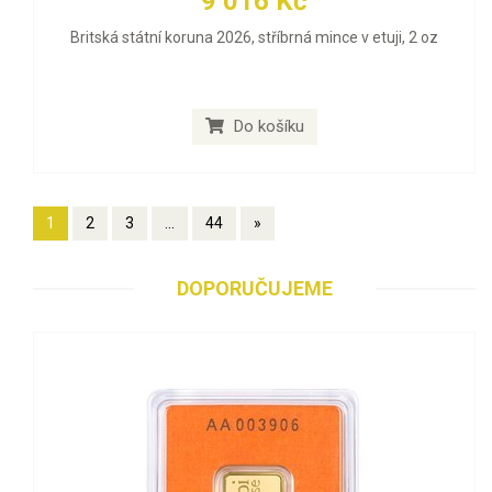
9 016 Kč
Britská státní koruna 2026, stříbrná mince v etuji, 2 oz
Do košíku
1
2
3
...
44
»
DOPORUČUJEME