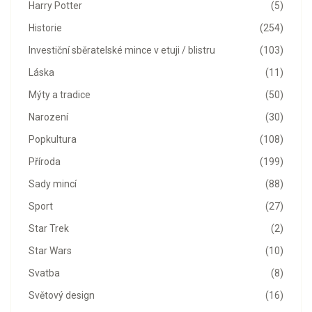
Harry Potter
(5)
Historie
(254)
Investiční sběratelské mince v etuji / blistru
(103)
Láska
(11)
Mýty a tradice
(50)
Narození
(30)
Popkultura
(108)
Příroda
(199)
Sady mincí
(88)
Sport
(27)
Star Trek
(2)
Star Wars
(10)
Svatba
(8)
Světový design
(16)