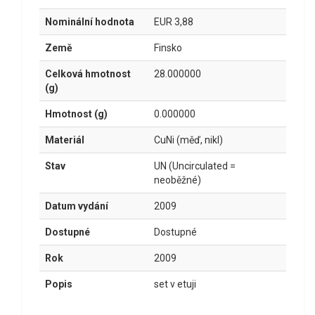
Nominální hodnota
EUR 3,88
Země
Finsko
Celková hmotnost
28.000000
(g)
Hmotnost (g)
0.000000
Materiál
CuNi (měď, nikl)
Stav
UN (Uncirculated =
neoběžné)
Datum vydání
2009
Dostupné
Dostupné
Rok
2009
Popis
set v etuji