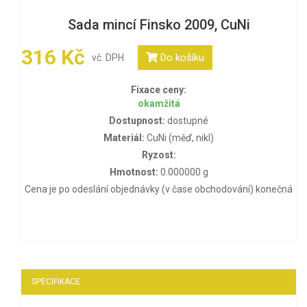
Sada mincí Finsko 2009, CuNi
316 Kč
Do košíku
vč. DPH
Fixace ceny:
okamžitá
Dostupnost:
dostupné
Materiál:
CuNi (měď, nikl)
Ryzost:
Hmotnost:
0.000000 g
Cena je po odeslání objednávky (v čase obchodování) konečná
SPECIFIKACE