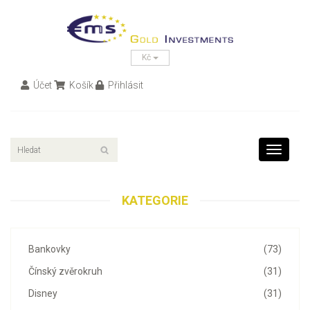
Kč
Účet
Košík
Přihlásit
Toggle
navigati
KATEGORIE
Bankovky
(73)
Čínský zvěrokruh
(31)
Disney
(31)