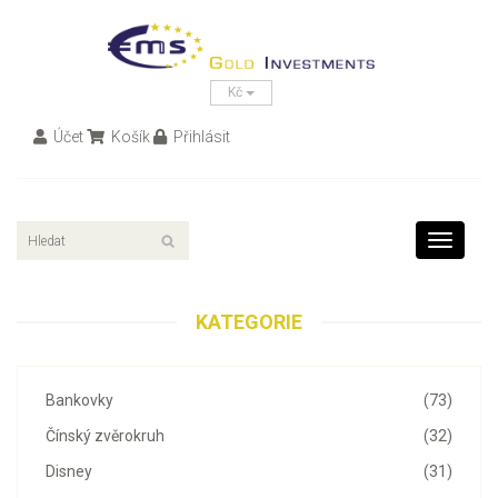
Kč
Účet
Košík
Přihlásit
Toggle
navigati
KATEGORIE
Bankovky
(73)
Čínský zvěrokruh
(32)
Disney
(31)