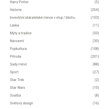
Harry Potter
(5)
Historie
(254)
Investiční sběratelské mince v etuji / blistru
(103)
Láska
(11)
Mýty a tradice
(50)
Narození
(30)
Popkultura
(108)
Příroda
(201)
Sady mincí
(88)
Sport
(27)
Star Trek
(2)
Star Wars
(10)
Svatba
(8)
Světový design
(16)