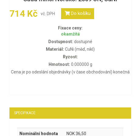
714 Kč
Do košíku
vč. DPH
Fixace ceny:
okamžitá
Dostupnost:
dostupné
Materiál:
CuNi (měď, nikl)
Ryzost:
Hmotnost:
0.000000 g
Cena je po odeslání objednávky (v čase obchodování) konečná
SPECIFIKACE
Nominální hodnota
NOK 36,50