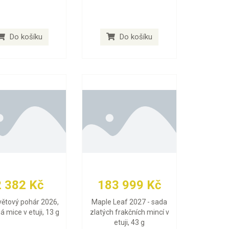
Do košíku
Do košíku
2 382 Kč
183 999 Kč
větový pohár 2026,
Maple Leaf 2027 - sada
ná mice v etuji, 13 g
zlatých frakčních mincí v
etuji, 43 g