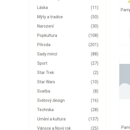
Láska
(11)
Pamp
Mýty a tradice
(50)
Narození
(30)
Popkultura
(108)
Příroda
(201)
Sady mincí
(88)
Sport
(27)
Star Trek
(2)
Star Wars
(10)
Svatba
(8)
Světový design
(16)
Technika
(28)
Umění a kultura
(137)
Pamp
Vánoce a Nový rok
(25)