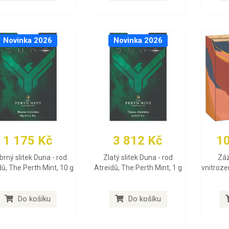
Novinka 2026
Novinka 2026
1 175 Kč
3 812 Kč
1
íbrný slitek Duna - rod
Zlatý slitek Duna - rod
Záz
dů, The Perth Mint, 10 g
Atreidů, The Perth Mint, 1 g
vnitroze
Do košíku
Do košíku