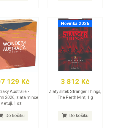
Novinka 2026
07 129 Kč
3 812 Kč
raky Austrálie -
Zlatý slitek Stranger Things,
mí 2026, zlatá mince
The Perth Mint, 1 g
v etuji, 1 oz
Do košíku
Do košíku