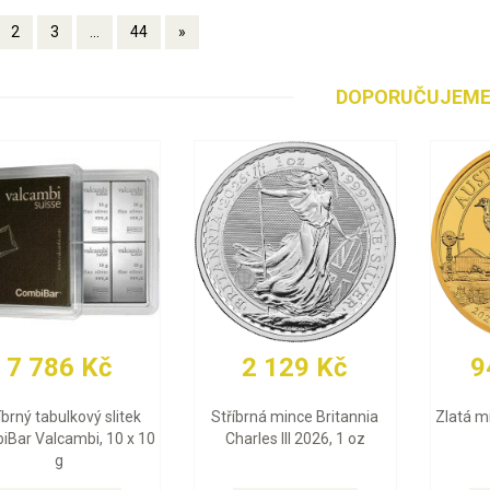
2
3
...
44
»
DOPORUČUJEM
94 075 Kč
93 291 Kč
Zlatá mince Emu 2026, 1 oz
Zlatá mince Britannia
Charles III 2026, 1 oz