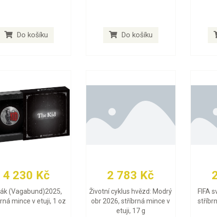
Do košíku
Do košíku
4 230 Kč
2 783 Kč
lák (Vagabund)2025,
Životní cyklus hvězd: Modrý
FIFA s
brná mince v etuji, 1 oz
obr 2026, stříbrná mince v
stříbr
etuji, 17 g