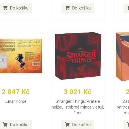
Do košíku
Do košíku
2 847 Kč
3 021 Kč
Lunar Horse
Stranger Things: Přátelé
Záz
nelžou, stříbrná mince v etuji,
vnitro
1 oz
min
Do košíku
Do košíku