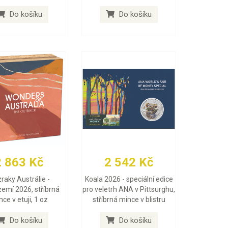
Do košíku
Do košíku
2 863 Kč
2 542 Kč
raky Austrálie -
Koala 2026 - speciální edice
zemí 2026, stříbrná
pro veletrh ANA v Pittsurghu,
ce v etuji, 1 oz
stříbrná mince v blistru
Do košíku
Do košíku