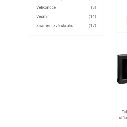
Velikonoce
(3)
Vesmír
(14)
Znamení zvěrokruhu
(17)
Tu
stří