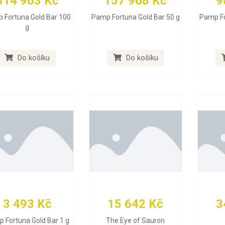
314 963 Kč
157 968 Kč
9
 Fortuna Gold Bar 100
Pamp Fortuna Gold Bar 50 g
Pamp Fo
g
Do košíku
Do košíku
3 493 Kč
15 642 Kč
3
 Fortuna Gold Bar 1 g
The Eye of Sauron