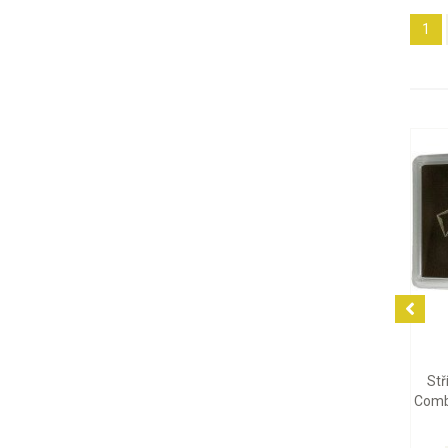
1
7 786 Kč
2 129 Kč
Stříbrný tabulkový slitek
Stříbrná mince Britannia
CombiBar Valcambi, 10 x 10
Charles III 2026, 1 oz
g