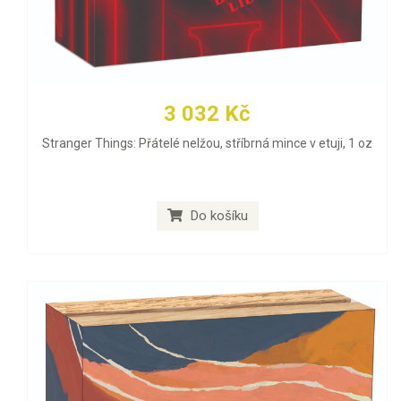
3 032 Kč
Stranger Things: Přátelé nelžou, stříbrná mince v etuji, 1 oz
Do košíku