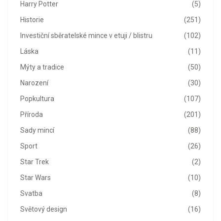
Harry Potter
(5)
Historie
(251)
Investiční sběratelské mince v etuji / blistru
(102)
Láska
(11)
Mýty a tradice
(50)
Narození
(30)
Popkultura
(107)
Příroda
(201)
Sady mincí
(88)
Sport
(26)
Star Trek
(2)
Star Wars
(10)
Svatba
(8)
Světový design
(16)