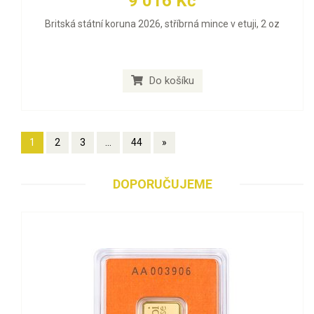
9 016 Kč
Britská státní koruna 2026, stříbrná mince v etuji, 2 oz
Do košíku
1
2
3
...
44
»
DOPORUČUJEME