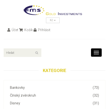
Kč
Účet
Košík
Přihlásit
Toggle
navigati
KATEGORIE
Bankovky
(73)
Čínský zvěrokruh
(32)
Disney
(31)