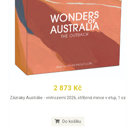
2 873 Kč
Zázraky Austrálie - vnitrozemí 2026, stříbrná mince v etuji, 1 oz
Do košíku