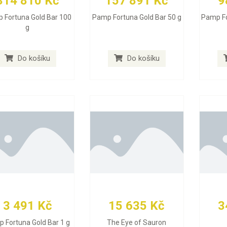
314 810 Kč
157 891 Kč
9
 Fortuna Gold Bar 100
Pamp Fortuna Gold Bar 50 g
Pamp Fo
g
Do košíku
Do košíku
3 491 Kč
15 635 Kč
3
 Fortuna Gold Bar 1 g
The Eye of Sauron