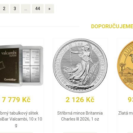
2
3
...
44
»
DOPORUČUJEM
93 858 Kč
93 075 Kč
Zlatá mince Emu 2026, 1 oz
Zlatá mince Britannia
Charles III 2026, 1 oz