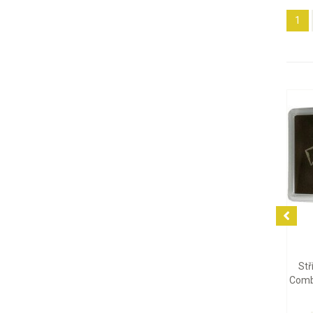
1
7 779 Kč
2 126 Kč
Stříbrný tabulkový slitek
Stříbrná mince Britannia
CombiBar Valcambi, 10 x 10
Charles III 2026, 1 oz
g