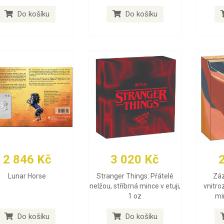
Do košíku
Do košíku
2 846 Kč
3 020 Kč
Lunar Horse
Stranger Things: Přátelé
Záz
nelžou, stříbrná mince v etuji,
vnitro
1 oz
min
Do košíku
Do košíku