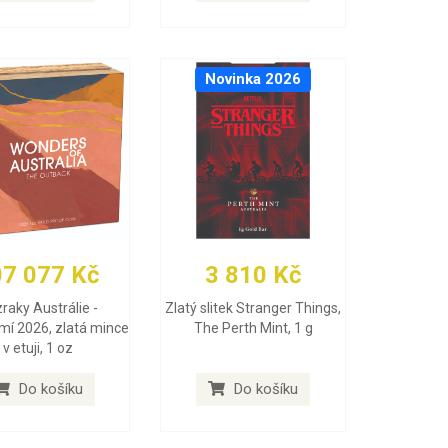
Novinka 2026
07 077 Kč
3 810 Kč
raky Austrálie -
Zlatý slitek Stranger Things,
mí 2026, zlatá mince
The Perth Mint, 1 g
v etuji, 1 oz
Do košíku
Do košíku