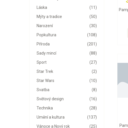
Láska
(11)
Pamp
Mýty a tradice
(50)
Narození
(30)
Popkultura
(108)
Příroda
(201)
Sady mincí
(88)
Sport
(27)
Star Trek
(2)
Star Wars
(10)
Svatba
(8)
Světový design
(16)
Technika
(28)
Umění a kultura
(137)
Pamp
Vánoce a Nový rok
(25)