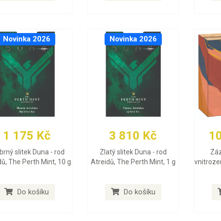
Novinka 2026
Novinka 2026
1 175 Kč
3 810 Kč
1
íbrný slitek Duna - rod
Zlatý slitek Duna - rod
Záz
dů, The Perth Mint, 10 g
Atreidů, The Perth Mint, 1 g
vnitroze
Do košíku
Do košíku