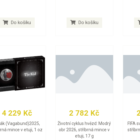
Do košíku
Do košíku
4 229 Kč
2 782 Kč
lák (Vagabund)2025,
Životní cyklus hvězd: Modrý
FIFA s
brná mince v etuji, 1 oz
obr 2026, stříbrná mince v
stříbr
etuji, 17 g