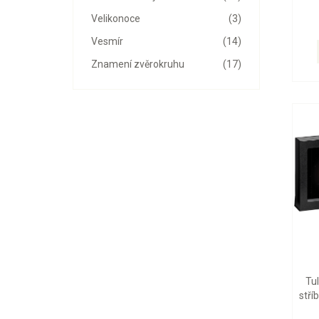
Velikonoce
(3)
Vesmír
(14)
Znamení zvěrokruhu
(17)
Tu
stří