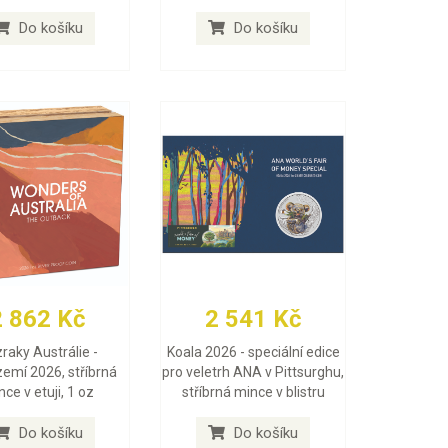
Do košíku
Do košíku
2 862 Kč
2 541 Kč
raky Austrálie -
Koala 2026 - speciální edice
zemí 2026, stříbrná
pro veletrh ANA v Pittsurghu,
ce v etuji, 1 oz
stříbrná mince v blistru
Do košíku
Do košíku