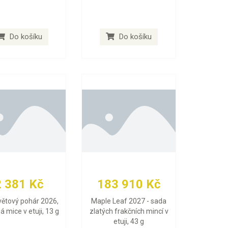
Do košíku
Do košíku
2 381 Kč
183 910 Kč
větový pohár 2026,
Maple Leaf 2027 - sada
ná mice v etuji, 13 g
zlatých frakčních mincí v
etuji, 43 g