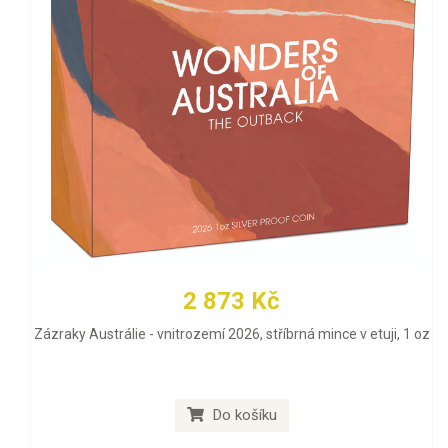
2 873 Kč
Zázraky Austrálie - vnitrozemí 2026, stříbrná mince v etuji, 1 oz
Do košíku