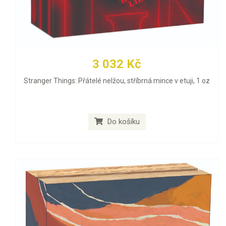
3 032 Kč
Stranger Things: Přátelé nelžou, stříbrná mince v etuji, 1 oz
Do košíku