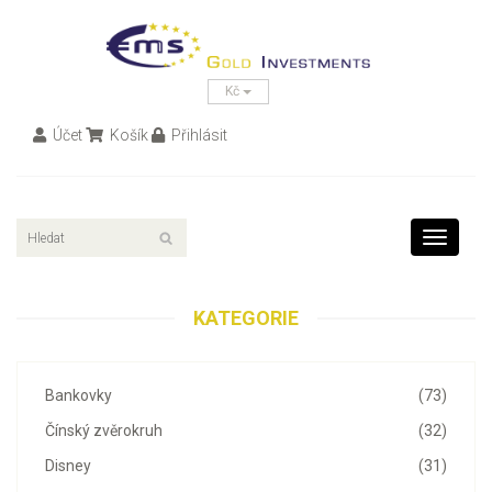
Kč
Účet
Košík
Přihlásit
Toggle
navigati
KATEGORIE
Bankovky
(73)
Čínský zvěrokruh
(32)
Disney
(31)