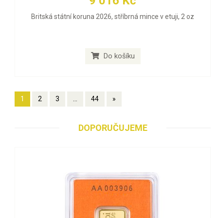
9 016 Kč
Britská státní koruna 2026, stříbrná mince v etuji, 2 oz
Do košíku
1
2
3
...
44
»
DOPORUČUJEME