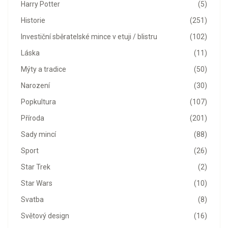
Harry Potter
(5)
Historie
(251)
Investiční sběratelské mince v etuji / blistru
(102)
Láska
(11)
Mýty a tradice
(50)
Narození
(30)
Popkultura
(107)
Příroda
(201)
Sady mincí
(88)
Sport
(26)
Star Trek
(2)
Star Wars
(10)
Svatba
(8)
Světový design
(16)