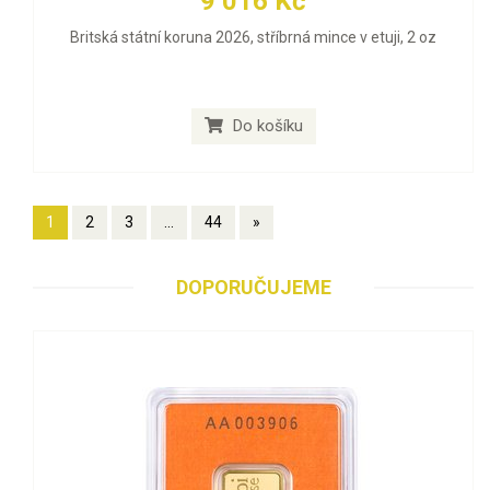
9 016 Kč
Britská státní koruna 2026, stříbrná mince v etuji, 2 oz
Do košíku
1
2
3
...
44
»
DOPORUČUJEME