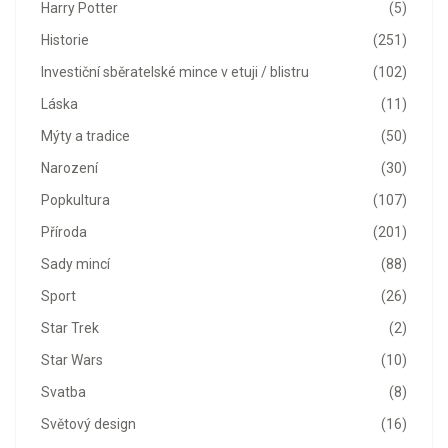
Harry Potter
(5)
Historie
(251)
Investiční sběratelské mince v etuji / blistru
(102)
Láska
(11)
Mýty a tradice
(50)
Narození
(30)
Popkultura
(107)
Příroda
(201)
Sady mincí
(88)
Sport
(26)
Star Trek
(2)
Star Wars
(10)
Svatba
(8)
Světový design
(16)