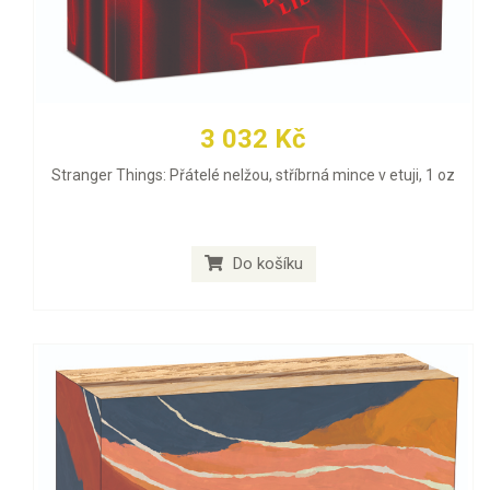
3 032 Kč
Stranger Things: Přátelé nelžou, stříbrná mince v etuji, 1 oz
Do košíku