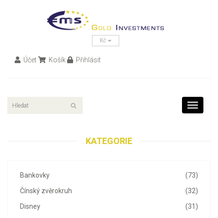
Kč
Účet
Košík
Přihlásit
Toggle
navigati
KATEGORIE
Bankovky
(73)
Čínský zvěrokruh
(32)
Disney
(31)