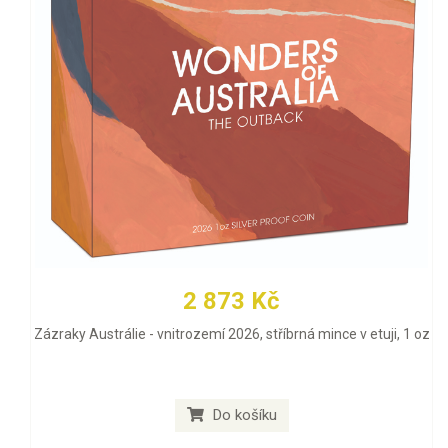
2 873 Kč
Zázraky Austrálie - vnitrozemí 2026, stříbrná mince v etuji, 1 oz
Do košíku