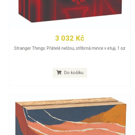
3 032 Kč
Stranger Things: Přátelé nelžou, stříbrná mince v etuji, 1 oz
Do košíku