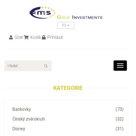
Kč
Účet
Košík
Přihlásit
Toggle
navigati
KATEGORIE
Bankovky
(73)
Čínský zvěrokruh
(32)
Disney
(31)