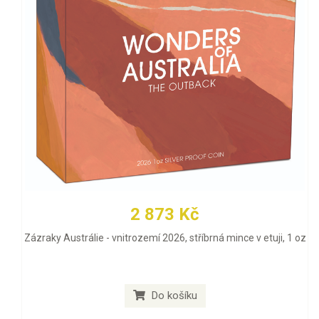
2 873 Kč
Zázraky Austrálie - vnitrozemí 2026, stříbrná mince v etuji, 1 oz
Do košíku