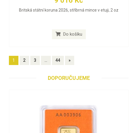
9 016 Kč
Britská státní koruna 2026, stříbrná mince v etuji, 2 oz
Do košíku
1
2
3
...
44
»
DOPORUČUJEME