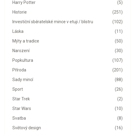
Harry Potter
(5)
Historie
(251)
Investiční sběratelské mince v etuji / blistru
(102)
Láska
(11)
Mýty a tradice
(50)
Narození
(30)
Popkultura
(107)
Příroda
(201)
Sady mincí
(88)
Sport
(26)
Star Trek
(2)
Star Wars
(10)
Svatba
(8)
Světový design
(16)