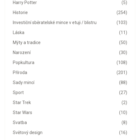
Harry Potter
(5)
Historie
(254)
Investiční sběratelské mince v etuji / blistru
(103)
Láska
(11)
Mýty a tradice
(50)
Narození
(30)
Popkultura
(108)
Příroda
(201)
Sady mincí
(88)
Sport
(27)
Star Trek
(2)
Star Wars
(10)
Svatba
(8)
Světový design
(16)