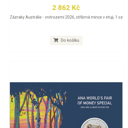
2 862 Kč
Zázraky Austrálie - vnitrozemí 2026, stříbrná mince v etuji, 1 oz
Do košíku