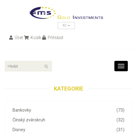
Kč
Účet
Košík
Přihlásit
Toggle
navigati
KATEGORIE
Bankovky
(73)
Čínský zvěrokruh
(32)
Disney
(31)