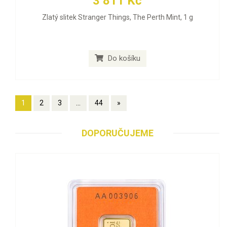
3 811 Kč
Zlatý slitek Stranger Things, The Perth Mint, 1 g
Do košíku
1
2
3
...
44
»
DOPORUČUJEME