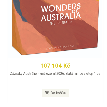
107 104 Kč
Zázraky Austrálie - vnitrozemí 2026, zlatá mince v etuji, 1 oz
Do košíku