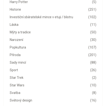
Harry Potter
(5)
Historie
(251)
Investiční sběratelské mince v etuji / blistru
(102)
Láska
(11)
Mýty a tradice
(50)
Narození
(30)
Popkultura
(107)
Příroda
(201)
Sady mincí
(88)
Sport
(26)
Star Trek
(2)
Star Wars
(10)
Svatba
(8)
Světový design
(16)