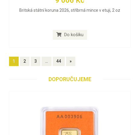
9 006 Kč
Britská státní koruna 2026, stříbrná mince v etuji, 2 oz
Do košíku
1
2
3
...
44
»
DOPORUČUJEME