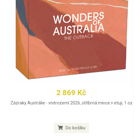
2 869 Kč
Zázraky Austrálie - vnitrozemí 2026, stříbrná mince v etuji, 1 oz
Do košíku