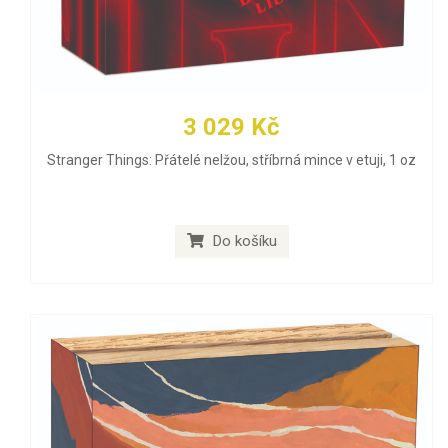
3 029 Kč
Stranger Things: Přátelé nelžou, stříbrná mince v etuji, 1 oz
Do košíku