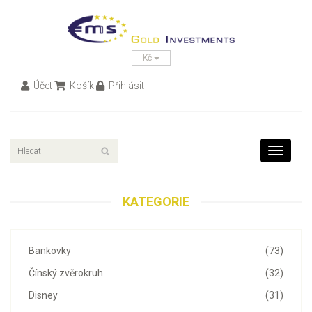
Kč
Účet
Košík
Přihlásit
Toggle
navigati
KATEGORIE
Bankovky
(73)
Čínský zvěrokruh
(32)
Disney
(31)