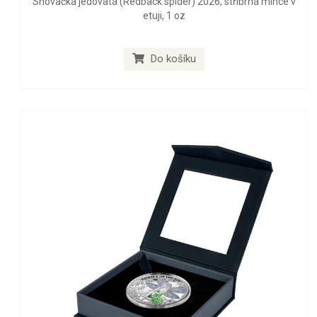
Snovačka jedovatá (Redback spider) 2026, stříbrná mince v
etuji, 1 oz
Do košíku