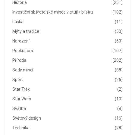
Historie
(251)
Investiční sběratelské mince v etuji / blistru
(102)
Láska
(11)
Mýty a tradice
(50)
Narození
(60)
Popkultura
(107)
Příroda
(202)
Sady mincí
(88)
Sport
(26)
Star Trek
(2)
Star Wars
(10)
Svatba
(8)
Světový design
(16)
Technika
(28)