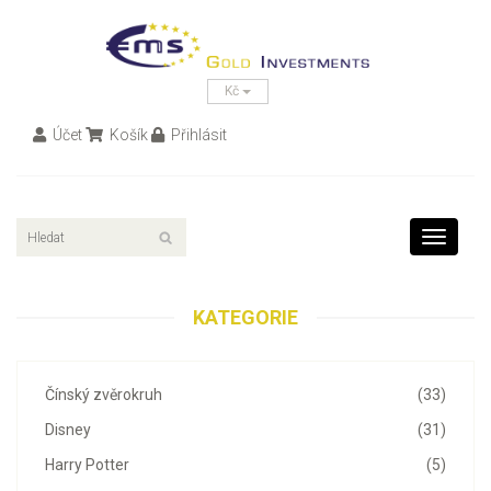
Kč
Účet
Košík
Přihlásit
Toggle
navigati
KATEGORIE
Čínský zvěrokruh
(33)
Disney
(31)
Harry Potter
(5)