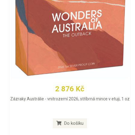
2 876 Kč
Zázraky Austrálie - vnitrozemí 2026, stříbrná mince v etuji, 1 oz
Do košíku