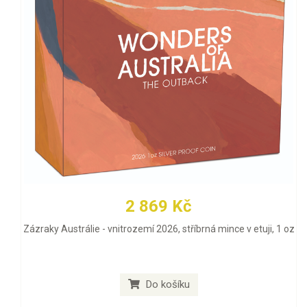
2 869 Kč
Zázraky Austrálie - vnitrozemí 2026, stříbrná mince v etuji, 1 oz
Do košíku