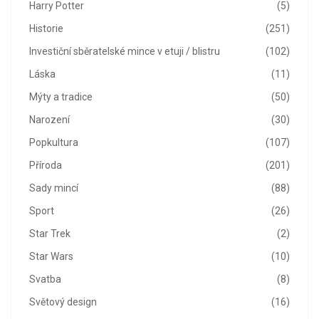
Harry Potter
(5)
Historie
(251)
Investiční sběratelské mince v etuji / blistru
(102)
Láska
(11)
Mýty a tradice
(50)
Narození
(30)
Popkultura
(107)
Příroda
(201)
Sady mincí
(88)
Sport
(26)
Star Trek
(2)
Star Wars
(10)
Svatba
(8)
Světový design
(16)