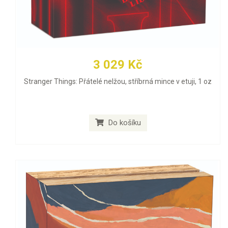
3 029 Kč
Stranger Things: Přátelé nelžou, stříbrná mince v etuji, 1 oz
Do košíku