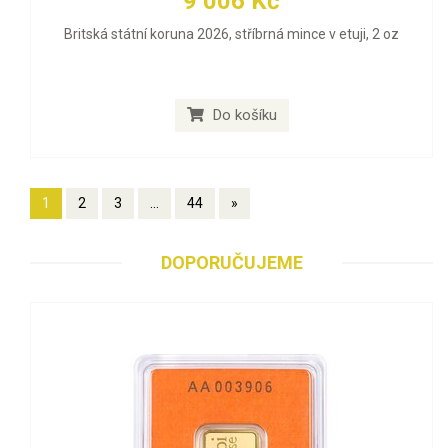
9 006 Kč
Britská státní koruna 2026, stříbrná mince v etuji, 2 oz
Do košíku
1
2
3
...
44
»
DOPORUČUJEME