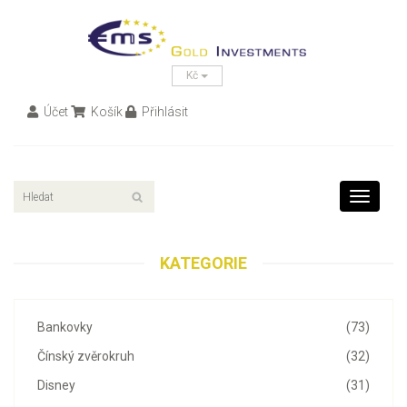
Kč
Účet
Košík
Přihlásit
Toggle
navigati
KATEGORIE
Bankovky
(73)
Čínský zvěrokruh
(32)
Disney
(31)