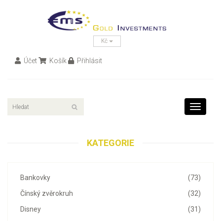
Kč
Účet
Košík
Přihlásit
Toggle
navigati
KATEGORIE
Bankovky
(73)
Čínský zvěrokruh
(32)
Disney
(31)