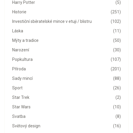
Harry Potter
(5)
Historie
(251)
Investiční sběratelské mince v etuji / blistru
(102)
Láska
(11)
Mýty a tradice
(50)
Narození
(30)
Popkultura
(107)
Příroda
(201)
Sady mincí
(88)
Sport
(26)
Star Trek
(2)
Star Wars
(10)
Svatba
(8)
Světový design
(16)