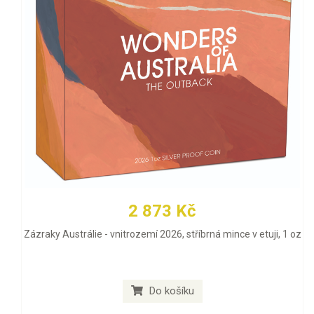
2 873 Kč
Zázraky Austrálie - vnitrozemí 2026, stříbrná mince v etuji, 1 oz
Do košíku