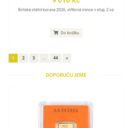
9 016 Kč
Britská státní koruna 2026, stříbrná mince v etuji, 2 oz
Do košíku
1
2
3
...
44
»
DOPORUČUJEME