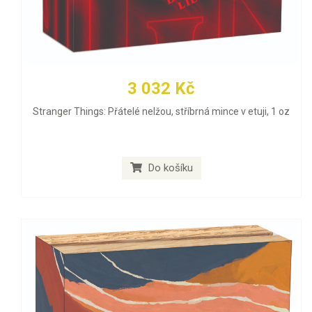
3 032 Kč
Stranger Things: Přátelé nelžou, stříbrná mince v etuji, 1 oz
Do košíku