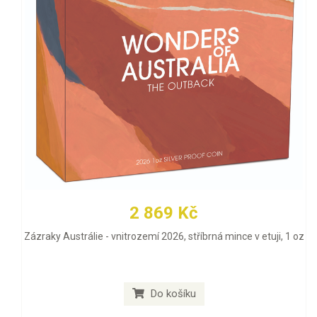
2 869 Kč
Zázraky Austrálie - vnitrozemí 2026, stříbrná mince v etuji, 1 oz
Do košíku