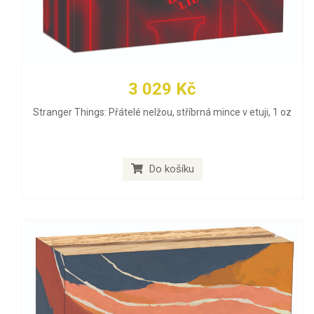
3 029 Kč
Stranger Things: Přátelé nelžou, stříbrná mince v etuji, 1 oz
Do košíku