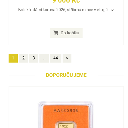
9 006 Kč
Britská státní koruna 2026, stříbrná mince v etuji, 2 oz
Do košíku
1
2
3
...
44
»
DOPORUČUJEME