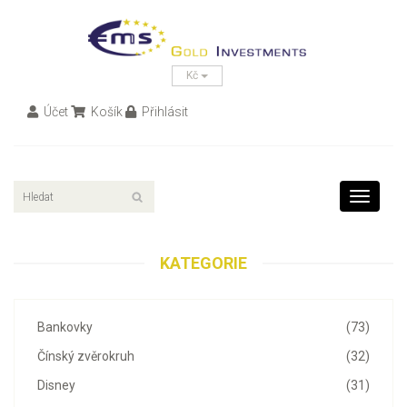
Kč
Účet
Košík
Přihlásit
Toggle
navigati
KATEGORIE
Bankovky
(73)
Čínský zvěrokruh
(32)
Disney
(31)