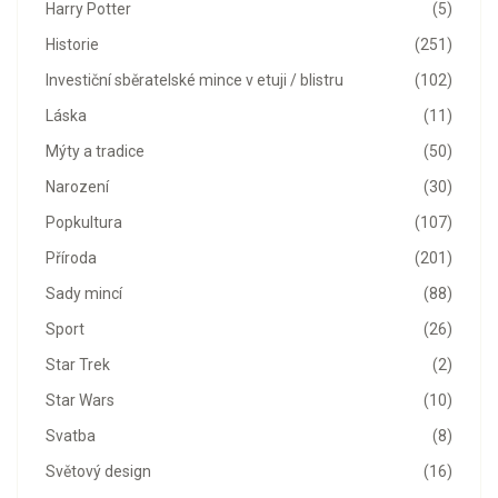
Harry Potter
(5)
Historie
(251)
Investiční sběratelské mince v etuji / blistru
(102)
Láska
(11)
Mýty a tradice
(50)
Narození
(30)
Popkultura
(107)
Příroda
(201)
Sady mincí
(88)
Sport
(26)
Star Trek
(2)
Star Wars
(10)
Svatba
(8)
Světový design
(16)